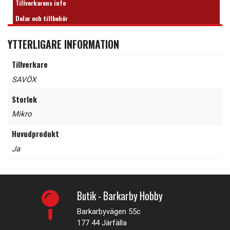
Tillverkarens info
Delar och tillbehör
YTTERLIGARE INFORMATION
Tillverkare
SAVÖX
Storlek
Mikro
Huvudprodukt
Ja
Butik - Barkarby Hobby
Barkarbyvägen 55c
177 44 Järfälla