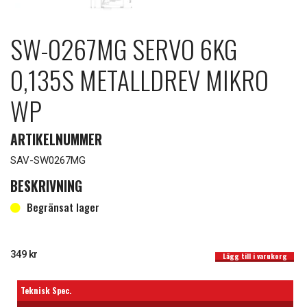
SW-0267MG SERVO 6KG
0,135S METALLDREV MIKRO
WP
ARTIKELNUMMER
SAV-SW0267MG
BESKRIVNING
Begränsat lager
SW-0267MG Servo 6Kg 0,135s Metalldrev Mikro WP mängd
I lager
349
kr
Lägg till i varukorg
Teknisk Spec.