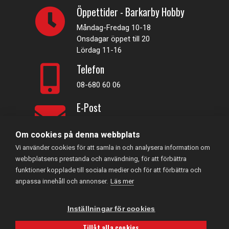
Öppettider - Barkarby Hobby
Måndag-Fredag 10-18
Onsdagar öppet till 20
Lördag 11-16
Telefon
08-680 60 06
E-Post
info@rconline.se
Om cookies på denna webbplats
Vi använder cookies för att samla in och analysera information om
Garanti och reklamation
webbplatsens prestanda och användning, för att förbättra
Frakt och köpevillkor
funktioner kopplade till sociala medier och för att förbättra och
Integritetspolicy
anpassa innehåll och annonser.
Läs mer
Kontakta oss
Inställningar för cookies
RC Online
- © 2026
Tillåt alla cookies
559357-5706
Powered by
Gital