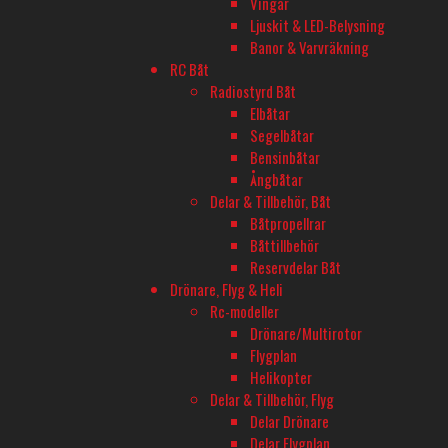
Vingar
FUTABA
Ljuskit & LED-Belysning
Antal kanaler
Banor & Varvräkning
RC Båt
6
Radiostyrd Båt
Elbåtar
Användningsområde (Sändare)
Segelbåtar
Flyg
Bensinbåtar
Ångbåtar
Huvudprodukt
Delar & Tillbehör, Båt
Ja
Båtpropellrar
Båttillbehör
Specialfunktioner
Reservdelar Båt
Flyg
Drönare, Flyg & Heli
Rc-modeller
Signalsystem
Drönare/Multirotor
T-FHSS
Flygplan
Helikopter
Delar & Tillbehör, Flyg
Delar Drönare
BUTIK - BARKARBY HOBBY
Delar Flygplan