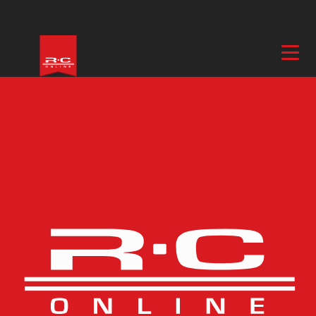
Hem
/
El & Motor
/
Sändare & Tillbehör
/
Sändare
/ T6L Sport Radio
R3106GF – T-FHSS Air Mono
Fler bilder
T6L Sport Radio
R3106GF – T-FHSS Air
Mono
ARTIKELNUMMER