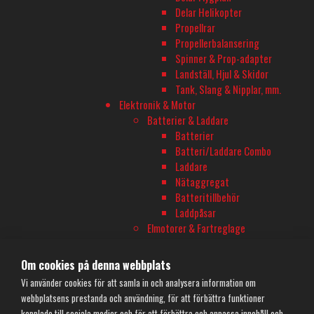
Barkarbyvägen 55c
Delar Helikopter
177 44 Järfälla
Propellrar
Propellerbalansering
Spinner & Prop-adapter
ÖPPETTIDER - BARKARBY HOBBY
Landställ, Hjul & Skidor
Måndag-Fredag 10-18
Tank, Slang & Nipplar, mm.
Elektronik & Motor
Onsdagar öppet till 20
Batterier & Laddare
Batterier
Lördag 11-16
Batteri/Laddare Combo
Laddare
TELEFON
Nätaggregat
Batteritillbehör
08-680 60 06
Laddpåsar
Elmotorer & Fartreglage
E-POST
Elmotorer
Fartreglage
Om cookies på denna webbplats
info@rconline.se
Motor/ESC Combo
Vi använder cookies för att samla in och analysera information om
Motor/ESC Tillbehör
Garanti och reklamation
webbplatsens prestanda och användning, för att förbättra funktioner
Programeringsdosor
Frakt och köpevillkor
kopplade till sociala medier och för att förbättra och anpassa innehåll och