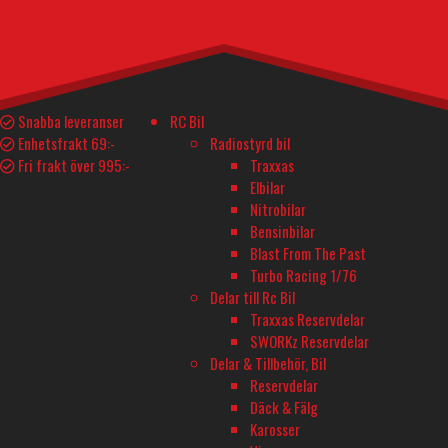
FPT6L
BESKRIVNING
I lager
1 295
kr
Snabba leveranser
RC Bil
Enhetsfrakt 69:-
Radiostyrd bil
T6L Sport Radio R3106GF - T-FHSS Air Mono mängd
I lager
Lägg till i varukorg
Fri frakt över 995:-
Traxxas
Elbilar
Nitrobilar
Teknisk Spec.
Tillverkarens info
Bensinbilar
Blast From The Past
Liknande produkter
Delar och tillbehör
Turbo Racing 1/76
Delar till Rc Bil
YTTERLIGARE INFORMATION
Traxxas Reservdelar
SWORKz Reservdelar
Specialfunktioner Sändare
Delar & Tillbehör, Bil
Reservdelar
Flyg
Däck & Fälg
Tillverkare
Karosser