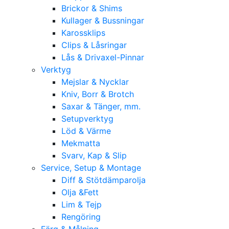
Brickor & Shims
Kullager & Bussningar
Karossklips
Clips & Låsringar
Lås & Drivaxel-Pinnar
Verktyg
Mejslar & Nycklar
Kniv, Borr & Brotch
Saxar & Tänger, mm.
Setupverktyg
Löd & Värme
Mekmatta
Svarv, Kap & Slip
Service, Setup & Montage
Diff & Stötdämparolja
Olja &Fett
Lim & Tejp
Rengöring
Färg & Målning