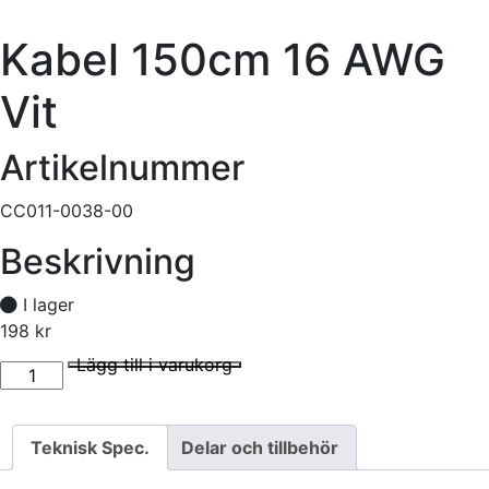
Kabel 150cm 16 AWG
Vit
Artikelnummer
CC011-0038-00
Beskrivning
I lager
198
kr
Kabel 150cm 16 AWG Vit mängd
I lager
Lägg till i varukorg
Teknisk Spec.
Delar och tillbehör