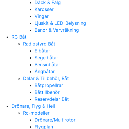
Däck & Fälg
Karosser
Vingar
Ljuskit & LED-Belysning
Banor & Varvräkning
RC Båt
Radiostyrd Båt
Elbåtar
Segelbåtar
Bensinbåtar
Ångbåtar
Delar & Tillbehör, Båt
Båtpropellrar
Båttillbehör
Reservdelar Båt
Drönare, Flyg & Heli
Rc-modeller
Drönare/Multirotor
Flygplan