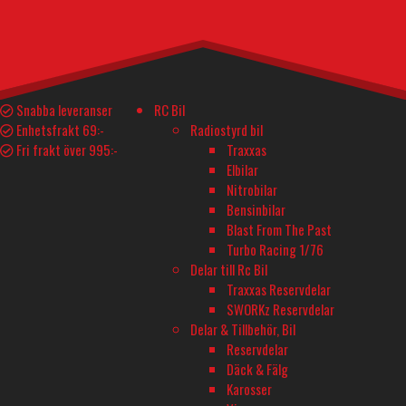
60 – 50V 60A ESC
ARTIKELNUMMER
CC010-0117-00
Snabba leveranser
RC Bil
BESKRIVNING
Enhetsfrakt 69:-
Radiostyrd bil
I lager
Fri frakt över 995:-
Traxxas
1 995
kr
Elbilar
PHOENIX EDGE LITE HV 60 - 50V 60A ESC mängd
Nitrobilar
I lager
Lägg till i varukorg
Bensinbilar
Blast From The Past
Turbo Racing 1/76
Teknisk Spec.
Delar och tillbehör
Delar till Rc Bil
Traxxas Reservdelar
SWORKz Reservdelar
YTTERLIGARE INFORMATION
Delar & Tillbehör, Bil
Reservdelar
Tillverkare
Däck & Fälg
CASTLE CREATION
Karosser