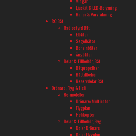
Vingar
Ljuskit & LED-Belysning
Banor & Varvräkning
BUTIK - BARKARBY HOBBY
RC Båt
Barkarbyvägen 55c
Radiostyrd Båt
177 44 Järfälla
Elbåtar
Segelbåtar
Bensinbåtar
ÖPPETTIDER - BARKARBY HOBBY
Ångbåtar
Måndag-Fredag 10-18
Delar & Tillbehör, Båt
Båtpropellrar
Onsdagar öppet till 20
Båttillbehör
Lördag 11-16
Reservdelar Båt
Drönare, Flyg & Heli
Rc-modeller
TELEFON
Drönare/Multirotor
Flygplan
08-680 60 06
Helikopter
Delar & Tillbehör, Flyg
E-POST
Delar Drönare
Delar Flygplan
info@rconline.se