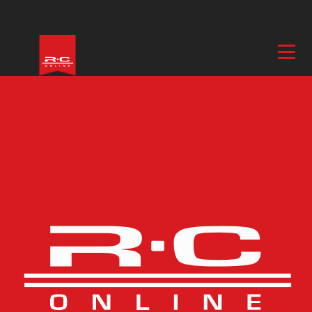
Hem
/
El & Motor
/
Elmotorer & Fartreglage
/
Fartreglage
/ PHOENIX
EDGE LITE HV 60 – 50V 60A ESC
Fler bilder
PHOENIX EDGE LITE HV