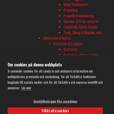
Delar Helikopter
Garanti och reklamation
Propellrar
Frakt och köpevillkor
Propellerbalansering
Integritetspolicy
Spinner & Prop-adapter
Kontakta oss
Landställ, Hjul & Skidor
Tank, Slang & Nipplar, mm.
Elektronik & Motor
Batterier & Laddare
Batterier
Batteri/Laddare Combo
Laddare
Om cookies på denna webbplats
Nätaggregat
Vi använder cookies för att samla in och analysera information om
Batteritillbehör
webbplatsens prestanda och användning, för att förbättra funktioner
Laddpåsar
kopplade till sociala medier och för att förbättra och anpassa innehåll och
Elmotorer & Fartreglage
annonser.
Läs mer
Elmotorer
Fartreglage
Motor/ESC Combo
Inställningar för cookies
Motor/ESC Tillbehör
Programeringsdosor
Tillåt alla cookies
RC Online
- © 2026
CookieHub - Development mode