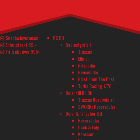
ARTIKELNUMMER
SWJA0036H
BESKRIVNING
I lager
Snabba leveranser
RC Bil
698
kr
Enhetsfrakt 69:-
Radiostyrd bil
Fri frakt över 995:-
Traxxas
Sunpadow Li-Po Batteri 1S 3,8V 8800mAh 140C Platin HV Shorty mängd
I lager
Lägg till i varukorg
Elbilar
Nitrobilar
Bensinbilar
Teknisk Spec.
Tillverkarens info
Blast From The Past
Turbo Racing 1/76
Delar till Rc Bil
YTTERLIGARE INFORMATION
Traxxas Reservdelar
SWORKz Reservdelar
Tillverkare
Delar & Tillbehör, Bil
Sunpadow
Reservdelar
Däck & Fälg
Batterityp
Karosser
Li-Po