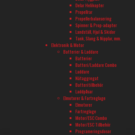
Onsdagar öppet till 20
Delar Helikopter
Propellrar
Lördag 11-16
Propellerbalansering
Spinner & Prop-adapter
TELEFON
Landställ, Hjul & Skidor
Tank, Slang & Nipplar, mm.
08-680 60 06
Elektronik & Motor
Batterier & Laddare
Batterier
E-POST
Batteri/Laddare Combo
info@rconline.se
Laddare
Nätaggregat
Garanti och reklamation
Batteritillbehör
Frakt och köpevillkor
Laddpåsar
Integritetspolicy
Elmotorer & Fartreglage
Kontakta oss
Elmotorer
Fartreglage
Motor/ESC Combo
Motor/ESC Tillbehör
Programeringsdosor