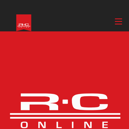
Hem
/
El & Motor
/
Batterier & Laddare
/
Batterier
/ Sunpadow Li-Po
Batteri 1S 3,8V 8800mAh 140C Platin HV Shorty
Fler bilder
Sunpadow Li-Po Batteri
1S 3,8V 8800mAh 140C
Platin HV Shorty