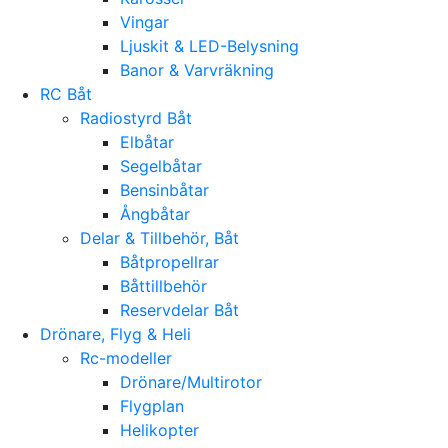
Vingar
Ljuskit & LED-Belysning
Banor & Varvräkning
RC Båt
Radiostyrd Båt
Elbåtar
Segelbåtar
Bensinbåtar
Ångbåtar
Delar & Tillbehör, Båt
Båtpropellrar
Båttillbehör
Reservdelar Båt
Drönare, Flyg & Heli
Rc-modeller
Drönare/Multirotor
Flygplan
Helikopter