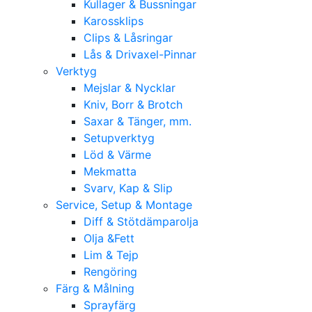
Kullager & Bussningar
Karossklips
Clips & Låsringar
Lås & Drivaxel-Pinnar
Verktyg
Mejslar & Nycklar
Kniv, Borr & Brotch
Saxar & Tänger, mm.
Setupverktyg
Löd & Värme
Mekmatta
Svarv, Kap & Slip
Service, Setup & Montage
Diff & Stötdämparolja
Olja &Fett
Lim & Tejp
Rengöring
Färg & Målning
Sprayfärg