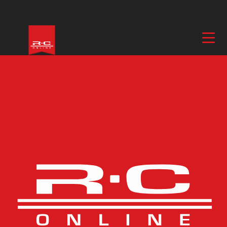
Hem
/
El & Motor
/
Batterier & Laddare
/
Batterier
/ Li-Po Batteri 2S
7,4V 1000mAh 25C JST-RCY (BEC)
Fler bilder
Li-Po Batteri 2S 7,4V
1000mAh 25C JST-RCY
(BEC)
ARTIKELNUMMER
VPLP009F
BESKRIVNING