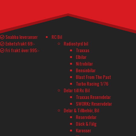
I lager
149
kr
Li-Po Batteri 2S 7,4V 1000mAh 25C JST-RCY (BEC) mängd
I lager
Lägg till i varukorg
Snabba leveranser
RC Bil
Enhetsfrakt 69:-
Radiostyrd bil
Teknisk Spec.
Delar och tillbehör
Fri frakt över 995:-
Traxxas
Elbilar
Nitrobilar
YTTERLIGARE INFORMATION
Bensinbilar
Blast From The Past
Tillverkare
Turbo Racing 1/76
VAPEX
Delar till Rc Bil
Traxxas Reservdelar
Höjd
SWORKz Reservdelar
12,5
Delar & Tillbehör, Bil
Reservdelar
Vikt
Däck & Fälg
53
Karosser