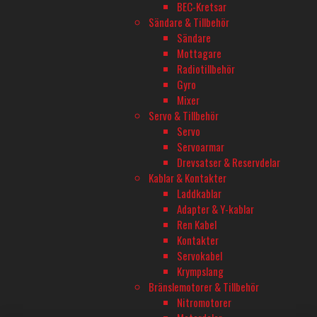
BEC-Kretsar
Onsdagar öppet till 20
Sändare & Tillbehör
Lördag 11-16
Sändare
Mottagare
Radiotillbehör
TELEFON
Gyro
08-680 60 06
Mixer
Servo & Tillbehör
Servo
E-POST
Servoarmar
Drevsatser & Reservdelar
info@rconline.se
Kablar & Kontakter
Garanti och reklamation
Laddkablar
Frakt och köpevillkor
Adapter & Y-kablar
Integritetspolicy
Ren Kabel
Kontakta oss
Kontakter
Servokabel
Krympslang
Bränslemotorer & Tillbehör
Nitromotorer