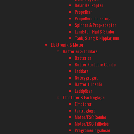
Delar Helikopter
Balanseringskontakt
Propellrar
Propellerbalansering
JST-XH
Spinner & Prop-adapter
Batterityp
Landställ, Hjul & Skidor
Tank, Slang & Nipplar, mm.
Li-Po
Elektronik & Motor
Applikation Batteri
Batterier & Laddare
Batterier
Drivbatteri
Batteri/Laddare Combo
Laddare
Nätaggregat
BUTIK - BARKARBY HOBBY
Batteritillbehör
Laddpåsar
Barkarbyvägen 55c
Elmotorer & Fartreglage
177 44 Järfälla
Elmotorer
Fartreglage
Motor/ESC Combo
ÖPPETTIDER - BARKARBY HOBBY
Motor/ESC Tillbehör
Måndag-Fredag 10-18
Programeringsdosor