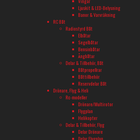
Vingar
Bredd
Ljuskit & LED-Belysning
34
Banor & Varvräkning
RC Båt
Längd
Radiostyrd Båt
67
Elbåtar
Segelbåtar
Spänning
Bensinbåtar
7,4
Ångbåtar
Delar & Tillbehör, Båt
Kapacitet
Båtpropellrar
1000
Båttillbehör
Reservdelar Båt
Antal celler
Drönare, Flyg & Heli
2
Rc-modeller
Drönare/Multirotor
C-Rating
Flygplan
25
Helikopter
Delar & Tillbehör, Flyg
Strömkontakt
Delar Drönare
Delar Flygplan
JST (BEC)