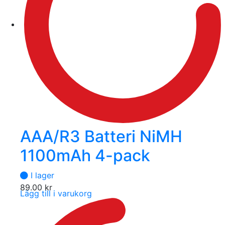
AAA/R3 Batteri NiMH
1100mAh 4-pack
I lager
89.00
kr
Lägg till i varukorg