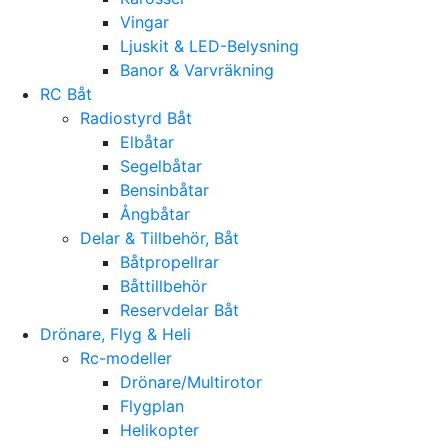
Vingar
Ljuskit & LED-Belysning
Banor & Varvräkning
RC Båt
Radiostyrd Båt
Elbåtar
Segelbåtar
Bensinbåtar
Ångbåtar
Delar & Tillbehör, Båt
Båtpropellrar
Båttillbehör
Reservdelar Båt
Drönare, Flyg & Heli
Rc-modeller
Drönare/Multirotor
Flygplan
Helikopter