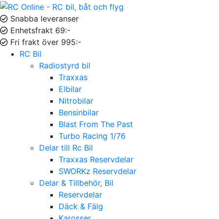
Snabba leveranser
Enhetsfrakt 69:-
Fri frakt över 995:-
RC Bil
Radiostyrd bil
Traxxas
Elbilar
Nitrobilar
Bensinbilar
Blast From The Past
Turbo Racing 1/76
Delar till Rc Bil
Traxxas Reservdelar
SWORKz Reservdelar
Delar & Tillbehör, Bil
Reservdelar
Däck & Fälg
Karosser