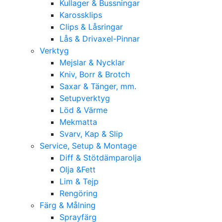
Kullager & Bussningar
Karossklips
Clips & Låsringar
Lås & Drivaxel-Pinnar
Verktyg
Mejslar & Nycklar
Kniv, Borr & Brotch
Saxar & Tänger, mm.
Setupverktyg
Löd & Värme
Mekmatta
Svarv, Kap & Slip
Service, Setup & Montage
Diff & Stötdämparolja
Olja &Fett
Lim & Tejp
Rengöring
Färg & Målning
Sprayfärg