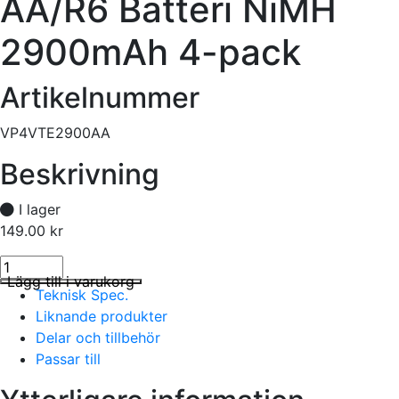
AA/R6 Batteri NiMH
2900mAh 4-pack
Artikelnummer
VP4VTE2900AA
Beskrivning
I lager
149.00
kr
AA/R6 Batteri NiMH 2900mAh 4-pack mängd
I lager
Lägg till i varukorg
Teknisk Spec.
Liknande produkter
Delar och tillbehör
Passar till