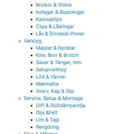
Brickor & Shims
Kullager & Bussningar
Karossklips
Clips & Låsringar
Lås & Drivaxel-Pinnar
Verktyg
Mejslar & Nycklar
Kniv, Borr & Brotch
Saxar & Tänger, mm.
Setupverktyg
Löd & Värme
Mekmatta
Svarv, Kap & Slip
Service, Setup & Montage
Diff & Stötdämparolja
Olja &Fett
Lim & Tejp
Rengöring
Färg & Målning