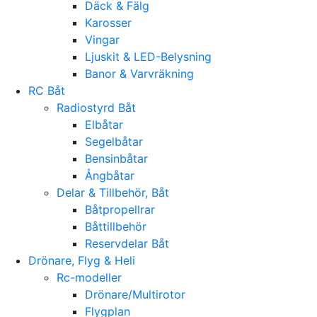
Däck & Fälg
Karosser
Vingar
Ljuskit & LED-Belysning
Banor & Varvräkning
RC Båt
Radiostyrd Båt
Elbåtar
Segelbåtar
Bensinbåtar
Ångbåtar
Delar & Tillbehör, Båt
Båtpropellrar
Båttillbehör
Reservdelar Båt
Drönare, Flyg & Heli
Rc-modeller
Drönare/Multirotor
Flygplan