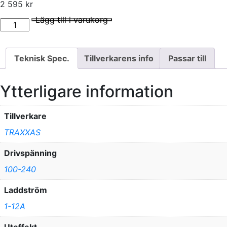
2 595
kr
addare EZ-Peak Live 12A & 4S 5000mAh Batteri Combo mängd
I lager
Lägg till i varukorg
Teknisk Spec.
Tillverkarens info
Passar till
Ytterligare information
Tillverkare
TRAXXAS
Drivspänning
100-240
Laddström
1-12A