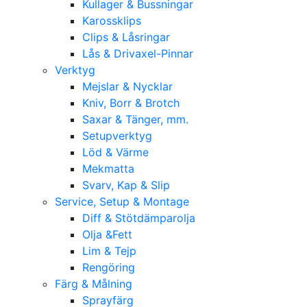
Kullager & Bussningar
Karossklips
Clips & Låsringar
Lås & Drivaxel-Pinnar
Verktyg
Mejslar & Nycklar
Kniv, Borr & Brotch
Saxar & Tänger, mm.
Setupverktyg
Löd & Värme
Mekmatta
Svarv, Kap & Slip
Service, Setup & Montage
Diff & Stötdämparolja
Olja &Fett
Lim & Tejp
Rengöring
Färg & Målning
Sprayfärg