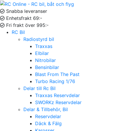
Snabba leveranser
Enhetsfrakt 69:-
Fri frakt över 995:-
RC Bil
Radiostyrd bil
Traxxas
Elbilar
Nitrobilar
Bensinbilar
Blast From The Past
Turbo Racing 1/76
Delar till Rc Bil
Traxxas Reservdelar
SWORKz Reservdelar
Delar & Tillbehör, Bil
Reservdelar
Däck & Fälg
Karosser