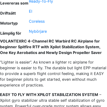
Ready-To-Fly
Levereras som
El
Driftsätt
Coreless
Motortyp
Nybörjare
Lämplig för
VOLANTEXRC 4-Channel RC Warbird RC Airplane for
beginner Spitfire RTF with Xpilot Stabilization System,
One Key Aerobatics and Newly Design Propeller Saver
“Lighter is easier”. As known a lighter rc airplane for
beginner is easier to fly. The durable but light EPP material
to provide a superb flight control feeling, making it EASY
for beginner pilots to get started, even without much
experience of practices.
EASY TO FLY WITH XPILOT STABILIZATION SYSTEM
–
Xpilot gyro stabilizer ultra stable self stabilization of gyro
system. Powerful over-grade motor system allows easy