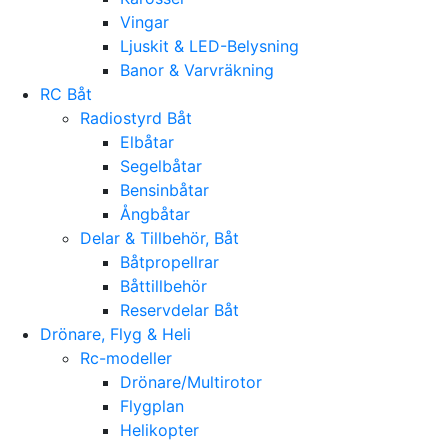
Vingar
Ljuskit & LED-Belysning
Banor & Varvräkning
RC Båt
Radiostyrd Båt
Elbåtar
Segelbåtar
Bensinbåtar
Ångbåtar
Delar & Tillbehör, Båt
Båtpropellrar
Båttillbehör
Reservdelar Båt
Drönare, Flyg & Heli
Rc-modeller
Drönare/Multirotor
Flygplan
Helikopter