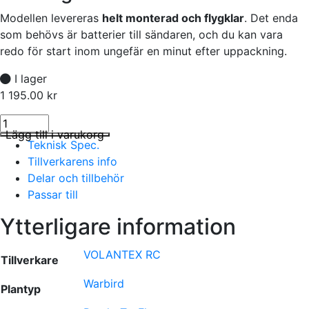
Modellen levereras
helt monterad och flygklar
. Det enda
som behövs är batterier till sändaren, och du kan vara
redo för start inom ungefär en minut efter uppackning.
I lager
1 195.00
kr
Spitfire Gyro 4-Kanals 400mm RTF mängd
I lager
Lägg till i varukorg
Teknisk Spec.
Tillverkarens info
Delar och tillbehör
Passar till
Ytterligare information
VOLANTEX RC
Tillverkare
Warbird
Plantyp