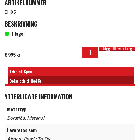
ARTIKELNUMMER
BH85
BESKRIVNING
I lager
Pitts Special 1500mm EP/GP ARTF mängd
I lager
Lägg till i varukorg
8 995
kr
Teknisk Spec.
Delar och tillbehör
YTTERLIGARE INFORMATION
Motortyp
Borstlös
,
Metanol
Levereras som
Almost-Ready-To-Fly