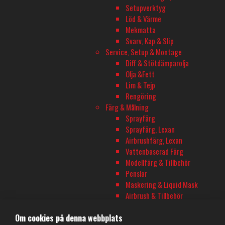
Setupverktyg
Löd & Värme
TELEFON
Mekmatta
Svarv, Kap & Slip
08-680 60 06
Service, Setup & Montage
Diff & Stötdämparolja
Olja &Fett
E-POST
Lim & Tejp
info@rconline.se
Rengöring
Färg & Målning
Garanti och reklamation
Sprayfärg
Frakt och köpevillkor
Sprayfärg, Lexan
Integritetspolicy
Airbrushfärg, Lexan
Kontakta oss
Vattenbaserad Färg
Modellfärg & Tillbehör
Penslar
Maskering & Liquid Mask
Airbrush & Tillbehör
Dekaler & Stickers
Om cookies på denna webbplats
Blandade Dekaler