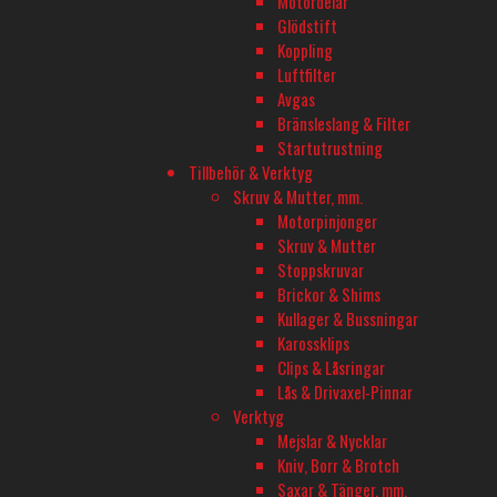
Motordelar
El
Glödstift
Koppling
Motortyp
Luftfilter
Coreless
Avgas
Bränsleslang & Filter
Lämplig för
Startutrustning
Nybörjare
Tillbehör & Verktyg
Skruv & Mutter, mm.
Motorpinjonger
Skruv & Mutter
BUTIK - BARKARBY HOBBY
Stoppskruvar
Barkarbyvägen 55c
Brickor & Shims
177 44 Järfälla
Kullager & Bussningar
Karossklips
Clips & Låsringar
ÖPPETTIDER - BARKARBY HOBBY
Lås & Drivaxel-Pinnar
Måndag-Fredag 10-18
Verktyg
Mejslar & Nycklar
Onsdagar öppet till 20
Kniv, Borr & Brotch
Saxar & Tänger, mm.
Lördag 11-16