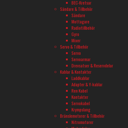
I lager
BEC-Kretsar
1 195
kr
Sändare & Tillbehör
F4U Corsair V2 Gyro 4-Kanals 400mm RTF mängd
I lager
Sändare
Lägg till i varukorg
Mottagare
Radiotillbehör
Gyro
Teknisk Spec.
Tillverkarens info
Mixer
Servo & Tillbehör
YTTERLIGARE INFORMATION
Servo
Servoarmar
Tillverkare
Drevsatser & Reservdelar
Kablar & Kontakter
VOLANTEX RC
Laddkablar
Adapter & Y-kablar
Plantyp
Ren Kabel
Warbird
Kontakter
Servokabel
Levereras som
Krympslang
Ready-To-Fly
Bränslemotorer & Tillbehör
Nitromotorer
Driftsätt