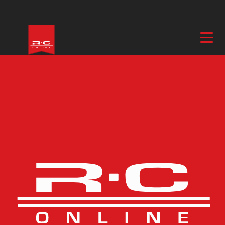
Hem
/
Drönare, Flyg & Heli
/
Rc-modeller
/
Flygplan
/ F4U Corsair V2
Gyro 4-Kanals 400mm RTF
Fler bilder