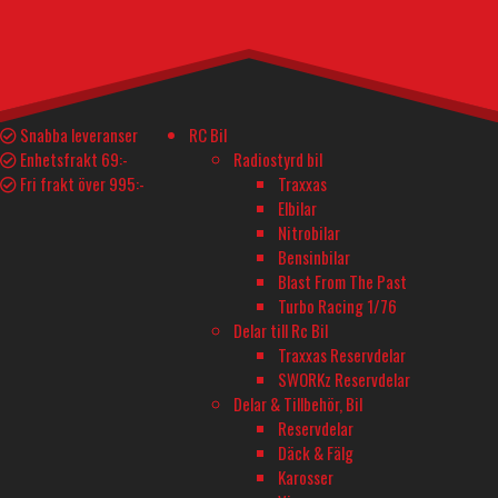
F4U Corsair V2 Gyro 4-
Snabba leveranser
RC Bil
Enhetsfrakt 69:-
Radiostyrd bil
Kanals 400mm RTF
Fri frakt över 995:-
Traxxas
Elbilar
Klassisk WWII Warbird med Modern Stabilisering
Nitrobilar
Bensinbilar
ARTIKELNUMMER
Blast From The Past
Turbo Racing 1/76
EXA76108RB
Delar till Rc Bil
BESKRIVNING
Traxxas Reservdelar
SWORKz Reservdelar
EXA76108RB – F4U Corsair V2 4CH Gyro 400mm RTF
Delar & Tillbehör, Bil
Klassisk WWII Warbird med Modern Stabilisering och Enkel
Reservdelar
Flygning
Däck & Fälg
Karosser
Upplev känslan av att flyga en av historiens mest ikoniska stridsflygplan