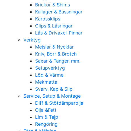
Brickor & Shims
Kullager & Bussningar
Karossklips
Clips & Låsringar
Lås & Drivaxel-Pinnar
Verktyg
Mejslar & Nycklar
Kniv, Borr & Brotch
Saxar & Tänger, mm.
Setupverktyg
Löd & Värme
Mekmatta
Svarv, Kap & Slip
Service, Setup & Montage
Diff & Stötdämparolja
Olja &Fett
Lim & Tejp
Rengöring
Färg & Målning