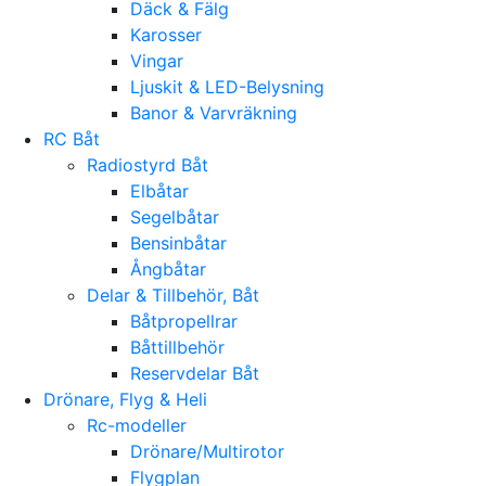
Däck & Fälg
Karosser
Vingar
Ljuskit & LED-Belysning
Banor & Varvräkning
RC Båt
Radiostyrd Båt
Elbåtar
Segelbåtar
Bensinbåtar
Ångbåtar
Delar & Tillbehör, Båt
Båtpropellrar
Båttillbehör
Reservdelar Båt
Drönare, Flyg & Heli
Rc-modeller
Drönare/Multirotor
Flygplan