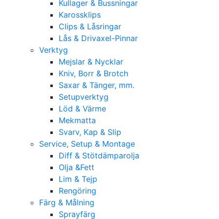
Kullager & Bussningar
Karossklips
Clips & Låsringar
Lås & Drivaxel-Pinnar
Verktyg
Mejslar & Nycklar
Kniv, Borr & Brotch
Saxar & Tänger, mm.
Setupverktyg
Löd & Värme
Mekmatta
Svarv, Kap & Slip
Service, Setup & Montage
Diff & Stötdämparolja
Olja &Fett
Lim & Tejp
Rengöring
Färg & Målning
Sprayfärg