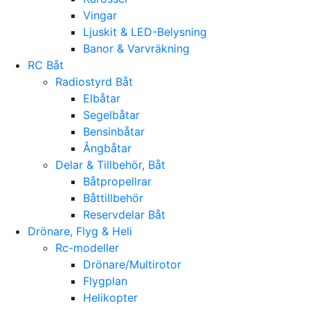
Vingar
Ljuskit & LED-Belysning
Banor & Varvräkning
RC Båt
Radiostyrd Båt
Elbåtar
Segelbåtar
Bensinbåtar
Ångbåtar
Delar & Tillbehör, Båt
Båtpropellrar
Båttillbehör
Reservdelar Båt
Drönare, Flyg & Heli
Rc-modeller
Drönare/Multirotor
Flygplan
Helikopter