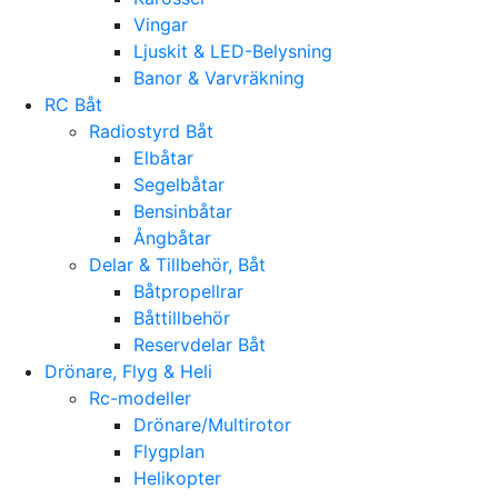
Vingar
Ljuskit & LED-Belysning
Banor & Varvräkning
RC Båt
Radiostyrd Båt
Elbåtar
Segelbåtar
Bensinbåtar
Ångbåtar
Delar & Tillbehör, Båt
Båtpropellrar
Båttillbehör
Reservdelar Båt
Drönare, Flyg & Heli
Rc-modeller
Drönare/Multirotor
Flygplan
Helikopter