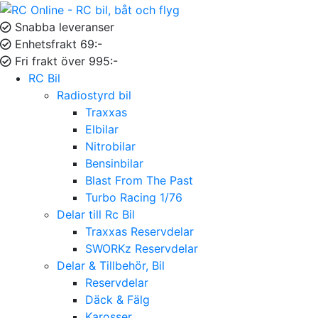
Snabba leveranser
Enhetsfrakt 69:-
Fri frakt över 995:-
RC Bil
Radiostyrd bil
Traxxas
Elbilar
Nitrobilar
Bensinbilar
Blast From The Past
Turbo Racing 1/76
Delar till Rc Bil
Traxxas Reservdelar
SWORKz Reservdelar
Delar & Tillbehör, Bil
Reservdelar
Däck & Fälg
Karosser