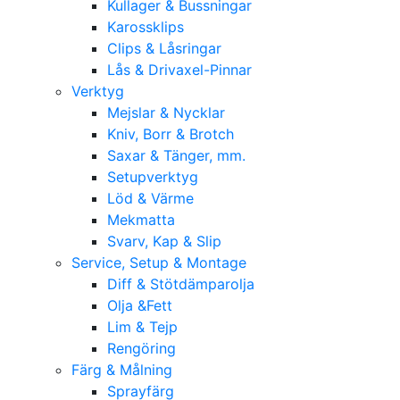
Kullager & Bussningar
Karossklips
Clips & Låsringar
Lås & Drivaxel-Pinnar
Verktyg
Mejslar & Nycklar
Kniv, Borr & Brotch
Saxar & Tänger, mm.
Setupverktyg
Löd & Värme
Mekmatta
Svarv, Kap & Slip
Service, Setup & Montage
Diff & Stötdämparolja
Olja &Fett
Lim & Tejp
Rengöring
Färg & Målning
Sprayfärg