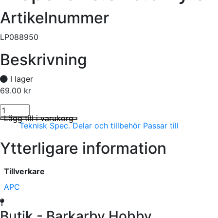
Artikelnummer
LP088950
Beskrivning
I lager
69.00
kr
Propeller 8.8x9.5 Pylon mängd
I lager
Lägg till i varukorg
Teknisk Spec.
Delar och tillbehör
Passar till
Ytterligare information
Tillverkare
APC
Butik - Barkarby Hobby