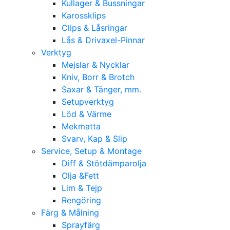
Kullager & Bussningar
Karossklips
Clips & Låsringar
Lås & Drivaxel-Pinnar
Verktyg
Mejslar & Nycklar
Kniv, Borr & Brotch
Saxar & Tänger, mm.
Setupverktyg
Löd & Värme
Mekmatta
Svarv, Kap & Slip
Service, Setup & Montage
Diff & Stötdämparolja
Olja &Fett
Lim & Tejp
Rengöring
Färg & Målning
Sprayfärg