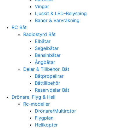
Vingar
Ljuskit & LED-Belysning
Banor & Varvräkning
RC Båt
Radiostyrd Båt
Elbåtar
Segelbåtar
Bensinbåtar
Ångbåtar
Delar & Tillbehör, Båt
Båtpropellrar
Båttillbehör
Reservdelar Båt
Drönare, Flyg & Heli
Rc-modeller
Drönare/Multirotor
Flygplan
Helikopter