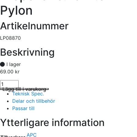
Pylon
Artikelnummer
LP08870
Beskrivning
I lager
69.00
kr
Propeller 8.75x7.0 Pylon mängd
I lager
Lägg till i varukorg
Teknisk Spec.
Delar och tillbehör
Passar till
Ytterligare information
APC