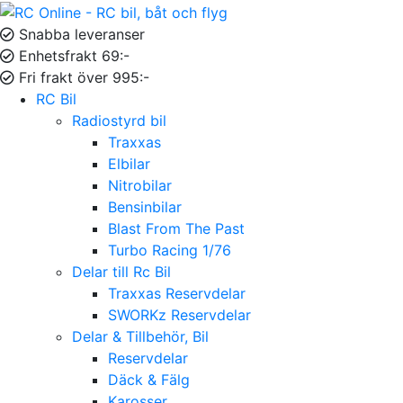
Snabba leveranser
Enhetsfrakt 69:-
Fri frakt över 995:-
RC Bil
Radiostyrd bil
Traxxas
Elbilar
Nitrobilar
Bensinbilar
Blast From The Past
Turbo Racing 1/76
Delar till Rc Bil
Traxxas Reservdelar
SWORKz Reservdelar
Delar & Tillbehör, Bil
Reservdelar
Däck & Fälg
Karosser