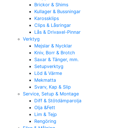
Brickor & Shims
Kullager & Bussningar
Karossklips
Clips & Låsringar
Lås & Drivaxel-Pinnar
Verktyg
Mejslar & Nycklar
Kniv, Borr & Brotch
Saxar & Tänger, mm.
Setupverktyg
Löd & Värme
Mekmatta
Svarv, Kap & Slip
Service, Setup & Montage
Diff & Stötdämparolja
Olja &Fett
Lim & Tejp
Rengöring
Färg & Målning