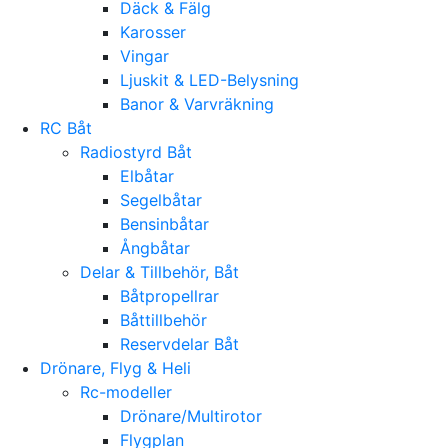
Däck & Fälg
Karosser
Vingar
Ljuskit & LED-Belysning
Banor & Varvräkning
RC Båt
Radiostyrd Båt
Elbåtar
Segelbåtar
Bensinbåtar
Ångbåtar
Delar & Tillbehör, Båt
Båtpropellrar
Båttillbehör
Reservdelar Båt
Drönare, Flyg & Heli
Rc-modeller
Drönare/Multirotor
Flygplan