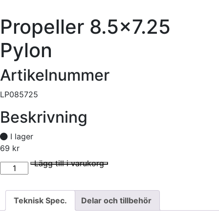
Propeller 8.5×7.25
Pylon
Artikelnummer
LP085725
Beskrivning
I lager
69
kr
Propeller 8.5x7.25 Pylon mängd
I lager
Lägg till i varukorg
Teknisk Spec.
Delar och tillbehör