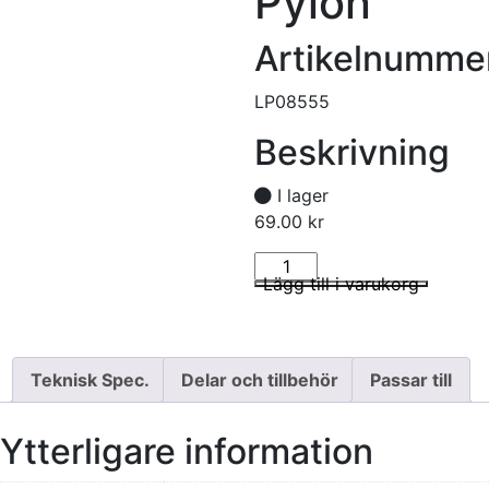
Pylon
Artikelnumme
LP08555
Beskrivning
I lager
69.00
kr
Propeller 8.5x5.5 Pylon mängd
I lager
Lägg till i varukorg
Teknisk Spec.
Delar och tillbehör
Passar till
Ytterligare information