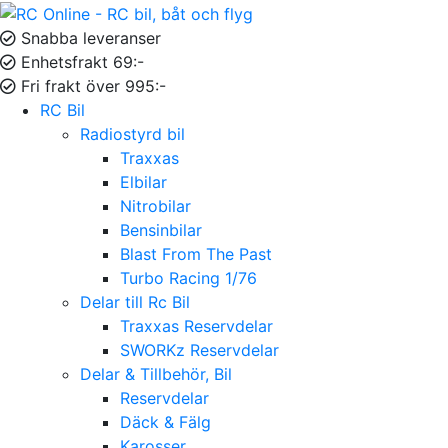
Snabba leveranser
Enhetsfrakt 69:-
Fri frakt över 995:-
RC Bil
Radiostyrd bil
Traxxas
Elbilar
Nitrobilar
Bensinbilar
Blast From The Past
Turbo Racing 1/76
Delar till Rc Bil
Traxxas Reservdelar
SWORKz Reservdelar
Delar & Tillbehör, Bil
Reservdelar
Däck & Fälg
Karosser