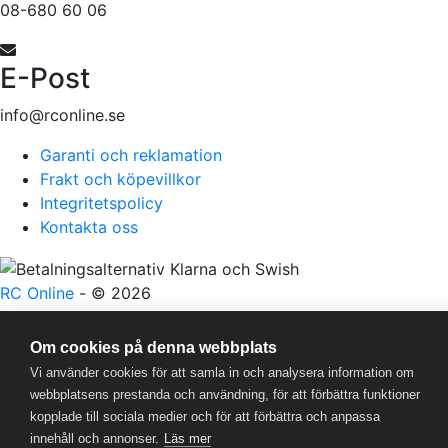
08-680 60 06
E-Post
info@rconline.se
Garanti och reklamation
Frakt och köpevillkor
Integritetspolicy
Kontakta oss
RC Online
- © 2026
559357-5706
Om cookies på denna webbplats
Vi använder cookies för att samla in och analysera information om
Powered by
Gital
webbplatsens prestanda och användning, för att förbättra funktioner
kopplade till sociala medier och för att förbättra och anpassa
innehåll och annonser.
Läs mer