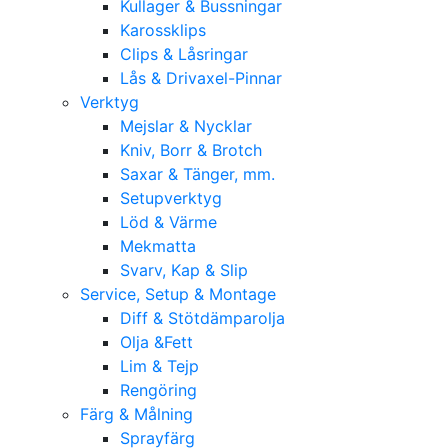
Kullager & Bussningar
Karossklips
Clips & Låsringar
Lås & Drivaxel-Pinnar
Verktyg
Mejslar & Nycklar
Kniv, Borr & Brotch
Saxar & Tänger, mm.
Setupverktyg
Löd & Värme
Mekmatta
Svarv, Kap & Slip
Service, Setup & Montage
Diff & Stötdämparolja
Olja &Fett
Lim & Tejp
Rengöring
Färg & Målning
Sprayfärg