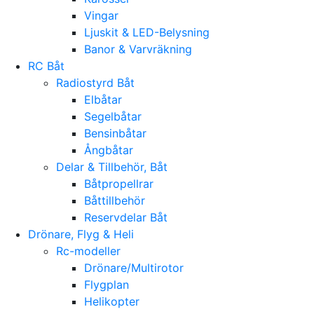
Vingar
Ljuskit & LED-Belysning
Banor & Varvräkning
RC Båt
Radiostyrd Båt
Elbåtar
Segelbåtar
Bensinbåtar
Ångbåtar
Delar & Tillbehör, Båt
Båtpropellrar
Båttillbehör
Reservdelar Båt
Drönare, Flyg & Heli
Rc-modeller
Drönare/Multirotor
Flygplan
Helikopter