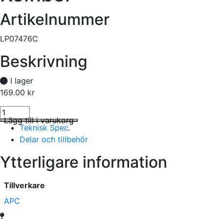
Artikelnummer
LP07476C
Beskrivning
I lager
169.00
kr
Propeller 7.4x7.6 Pylon Kolfiber mängd
I lager
Lägg till i varukorg
Teknisk Spec.
Delar och tillbehör
Ytterligare information
Tillverkare
APC