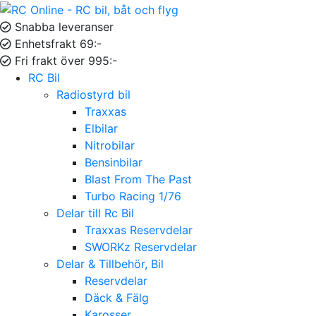
Snabba leveranser
Enhetsfrakt 69:-
Fri frakt över 995:-
RC Bil
Radiostyrd bil
Traxxas
Elbilar
Nitrobilar
Bensinbilar
Blast From The Past
Turbo Racing 1/76
Delar till Rc Bil
Traxxas Reservdelar
SWORKz Reservdelar
Delar & Tillbehör, Bil
Reservdelar
Däck & Fälg
Karosser