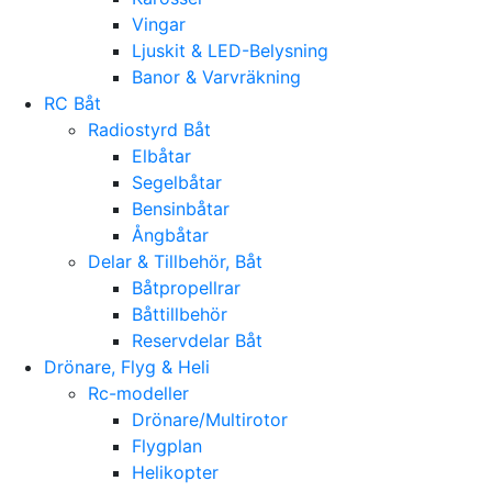
Vingar
Ljuskit & LED-Belysning
Banor & Varvräkning
RC Båt
Radiostyrd Båt
Elbåtar
Segelbåtar
Bensinbåtar
Ångbåtar
Delar & Tillbehör, Båt
Båtpropellrar
Båttillbehör
Reservdelar Båt
Drönare, Flyg & Heli
Rc-modeller
Drönare/Multirotor
Flygplan
Helikopter