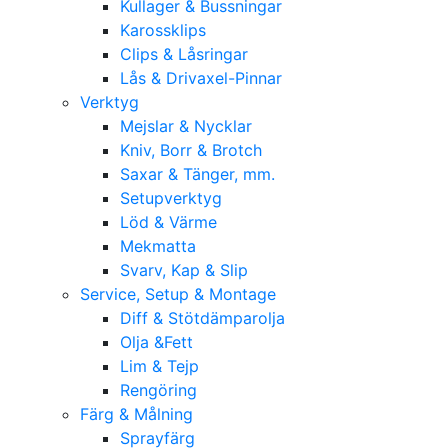
Kullager & Bussningar
Karossklips
Clips & Låsringar
Lås & Drivaxel-Pinnar
Verktyg
Mejslar & Nycklar
Kniv, Borr & Brotch
Saxar & Tänger, mm.
Setupverktyg
Löd & Värme
Mekmatta
Svarv, Kap & Slip
Service, Setup & Montage
Diff & Stötdämparolja
Olja &Fett
Lim & Tejp
Rengöring
Färg & Målning
Sprayfärg