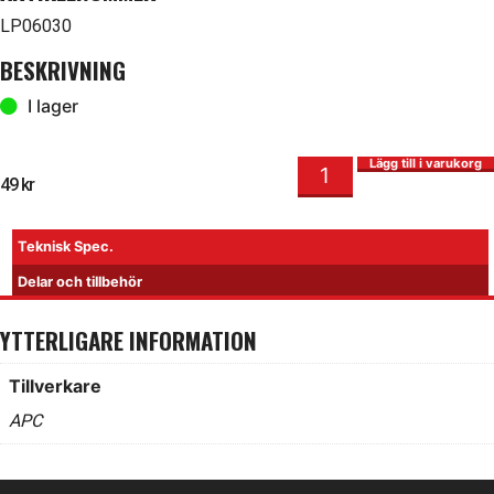
LP06030
BESKRIVNING
I lager
Propeller 6x3 Sport mängd
I lager
Lägg till i varukorg
49
kr
Teknisk Spec.
Delar och tillbehör
YTTERLIGARE INFORMATION
Tillverkare
APC