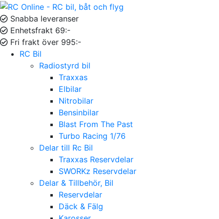
Snabba leveranser
Enhetsfrakt 69:-
Fri frakt över 995:-
RC Bil
Radiostyrd bil
Traxxas
Elbilar
Nitrobilar
Bensinbilar
Blast From The Past
Turbo Racing 1/76
Delar till Rc Bil
Traxxas Reservdelar
SWORKz Reservdelar
Delar & Tillbehör, Bil
Reservdelar
Däck & Fälg
Karosser