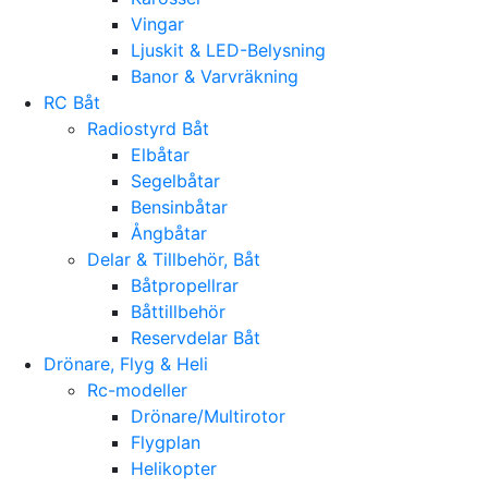
Vingar
Ljuskit & LED-Belysning
Banor & Varvräkning
RC Båt
Radiostyrd Båt
Elbåtar
Segelbåtar
Bensinbåtar
Ångbåtar
Delar & Tillbehör, Båt
Båtpropellrar
Båttillbehör
Reservdelar Båt
Drönare, Flyg & Heli
Rc-modeller
Drönare/Multirotor
Flygplan
Helikopter