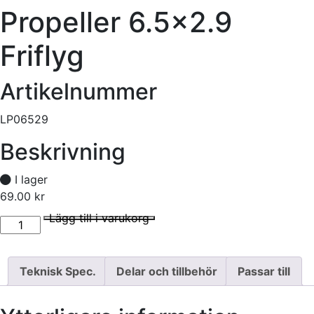
Propeller 6.5×2.9
Friflyg
Artikelnummer
LP06529
Beskrivning
I lager
69.00
kr
Propeller 6.5x2.9 Friflyg mängd
I lager
Lägg till i varukorg
Teknisk Spec.
Delar och tillbehör
Passar till