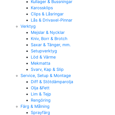
Kullager & Bussningar
Karossklips
Clips & Låsringar
Lås & Drivaxel-Pinnar
Verktyg
Mejslar & Nycklar
Kniv, Borr & Brotch
Saxar & Tänger, mm.
Setupverktyg
Löd & Värme
Mekmatta
Svarv, Kap & Slip
Service, Setup & Montage
Diff & Stötdämparolja
Olja &Fett
Lim & Tejp
Rengöring
Färg & Målning
Sprayfärg