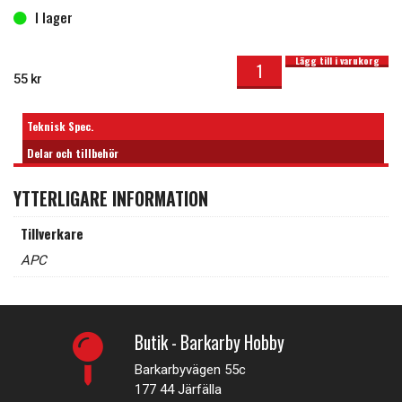
I lager
Propeller 5x5 Fällbar mängd
I lager
Lägg till i varukorg
55
kr
Teknisk Spec.
Delar och tillbehör
YTTERLIGARE INFORMATION
Tillverkare
APC
Butik - Barkarby Hobby
Barkarbyvägen 55c
177 44 Järfälla