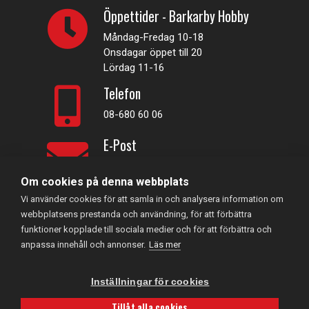
Öppettider - Barkarby Hobby
Måndag-Fredag 10-18
Onsdagar öppet till 20
Lördag 11-16
Telefon
08-680 60 06
E-Post
info@rconline.se
Om cookies på denna webbplats
Vi använder cookies för att samla in och analysera information om
Garanti och reklamation
webbplatsens prestanda och användning, för att förbättra
Frakt och köpevillkor
funktioner kopplade till sociala medier och för att förbättra och
Integritetspolicy
anpassa innehåll och annonser.
Läs mer
Kontakta oss
Inställningar för cookies
RC Online
- © 2026
Tillåt alla cookies
559357-5706
Powered by
Gital