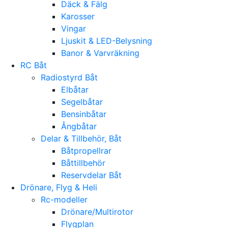
Däck & Fälg
Karosser
Vingar
Ljuskit & LED-Belysning
Banor & Varvräkning
RC Båt
Radiostyrd Båt
Elbåtar
Segelbåtar
Bensinbåtar
Ångbåtar
Delar & Tillbehör, Båt
Båtpropellrar
Båttillbehör
Reservdelar Båt
Drönare, Flyg & Heli
Rc-modeller
Drönare/Multirotor
Flygplan