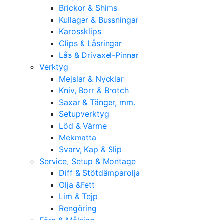
Brickor & Shims
Kullager & Bussningar
Karossklips
Clips & Låsringar
Lås & Drivaxel-Pinnar
Verktyg
Mejslar & Nycklar
Kniv, Borr & Brotch
Saxar & Tänger, mm.
Setupverktyg
Löd & Värme
Mekmatta
Svarv, Kap & Slip
Service, Setup & Montage
Diff & Stötdämparolja
Olja &Fett
Lim & Tejp
Rengöring
Färg & Målning