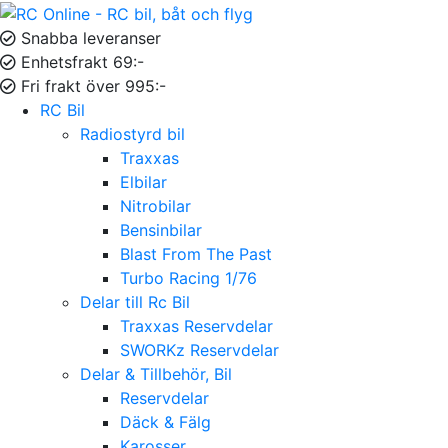
Snabba leveranser
Enhetsfrakt 69:-
Fri frakt över 995:-
RC Bil
Radiostyrd bil
Traxxas
Elbilar
Nitrobilar
Bensinbilar
Blast From The Past
Turbo Racing 1/76
Delar till Rc Bil
Traxxas Reservdelar
SWORKz Reservdelar
Delar & Tillbehör, Bil
Reservdelar
Däck & Fälg
Karosser