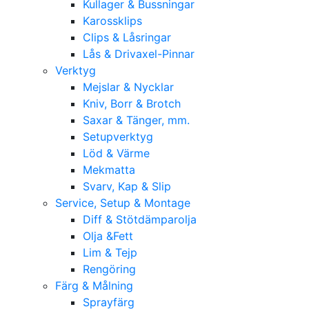
Kullager & Bussningar
Karossklips
Clips & Låsringar
Lås & Drivaxel-Pinnar
Verktyg
Mejslar & Nycklar
Kniv, Borr & Brotch
Saxar & Tänger, mm.
Setupverktyg
Löd & Värme
Mekmatta
Svarv, Kap & Slip
Service, Setup & Montage
Diff & Stötdämparolja
Olja &Fett
Lim & Tejp
Rengöring
Färg & Målning
Sprayfärg