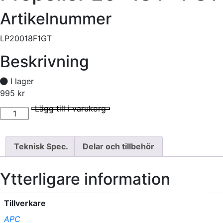
Artikelnummer
LP20018F1GT
Beskrivning
I lager
995
kr
Propeller 20x18 F-1 GT mängd
I lager
Lägg till i varukorg
Teknisk Spec.
Delar och tillbehör
Ytterligare information
Tillverkare
APC