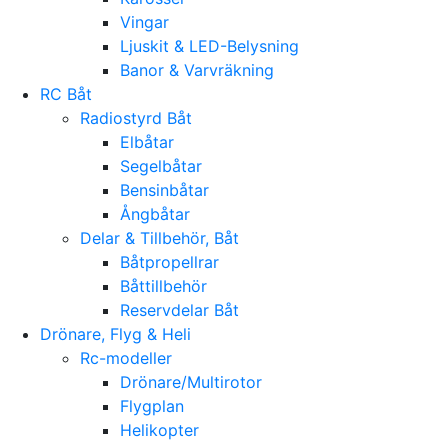
Vingar
Ljuskit & LED-Belysning
Banor & Varvräkning
RC Båt
Radiostyrd Båt
Elbåtar
Segelbåtar
Bensinbåtar
Ångbåtar
Delar & Tillbehör, Båt
Båtpropellrar
Båttillbehör
Reservdelar Båt
Drönare, Flyg & Heli
Rc-modeller
Drönare/Multirotor
Flygplan
Helikopter