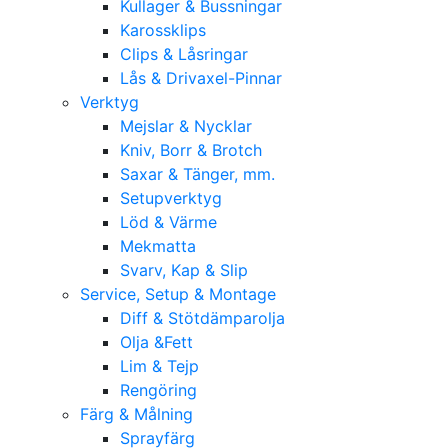
Kullager & Bussningar
Karossklips
Clips & Låsringar
Lås & Drivaxel-Pinnar
Verktyg
Mejslar & Nycklar
Kniv, Borr & Brotch
Saxar & Tänger, mm.
Setupverktyg
Löd & Värme
Mekmatta
Svarv, Kap & Slip
Service, Setup & Montage
Diff & Stötdämparolja
Olja &Fett
Lim & Tejp
Rengöring
Färg & Målning
Sprayfärg