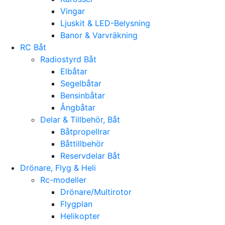
Vingar
Ljuskit & LED-Belysning
Banor & Varvräkning
RC Båt
Radiostyrd Båt
Elbåtar
Segelbåtar
Bensinbåtar
Ångbåtar
Delar & Tillbehör, Båt
Båtpropellrar
Båttillbehör
Reservdelar Båt
Drönare, Flyg & Heli
Rc-modeller
Drönare/Multirotor
Flygplan
Helikopter