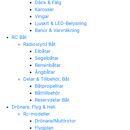
Däck & Fälg
Karosser
Vingar
Ljuskit & LED-Belysning
Banor & Varvräkning
RC Båt
Radiostyrd Båt
Elbåtar
Segelbåtar
Bensinbåtar
Ångbåtar
Delar & Tillbehör, Båt
Båtpropellrar
Båttillbehör
Reservdelar Båt
Drönare, Flyg & Heli
Rc-modeller
Drönare/Multirotor
Flygplan