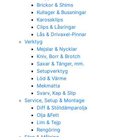
Brickor & Shims
Kullager & Bussningar
Karossklips
Clips & Låsringar
Lås & Drivaxel-Pinnar
Verktyg
Mejslar & Nycklar
Kniv, Borr & Brotch
Saxar & Tänger, mm.
Setupverktyg
Löd & Värme
Mekmatta
Svarv, Kap & Slip
Service, Setup & Montage
Diff & Stötdämparolja
Olja &Fett
Lim & Tejp
Rengöring
Färg & Målning