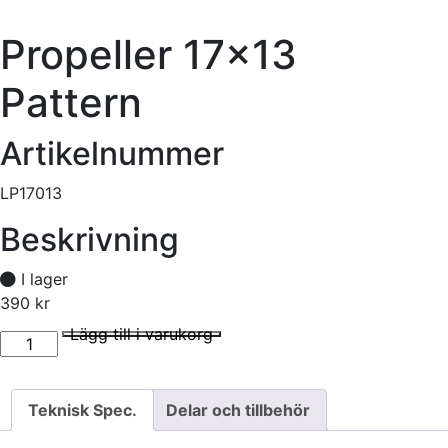
Propeller 17×13
Pattern
Artikelnummer
LP17013
Beskrivning
I lager
390
kr
Propeller 17x13 Pattern mängd
I lager
Lägg till i varukorg
Teknisk Spec.
Delar och tillbehör