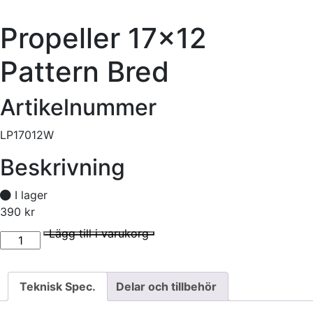
Propeller 17×12
Pattern Bred
Artikelnummer
LP17012W
Beskrivning
I lager
390
kr
Propeller 17x12 Pattern Bred mängd
I lager
Lägg till i varukorg
Teknisk Spec.
Delar och tillbehör