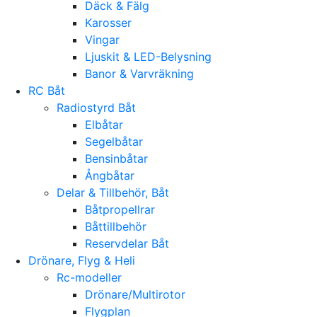
Däck & Fälg
Karosser
Vingar
Ljuskit & LED-Belysning
Banor & Varvräkning
RC Båt
Radiostyrd Båt
Elbåtar
Segelbåtar
Bensinbåtar
Ångbåtar
Delar & Tillbehör, Båt
Båtpropellrar
Båttillbehör
Reservdelar Båt
Drönare, Flyg & Heli
Rc-modeller
Drönare/Multirotor
Flygplan