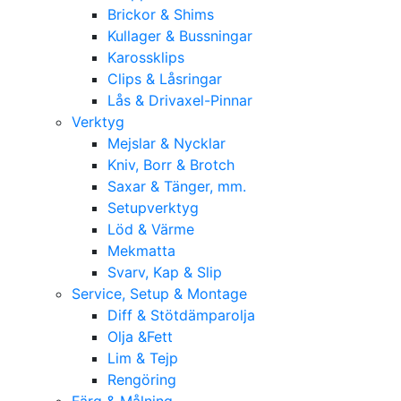
Brickor & Shims
Kullager & Bussningar
Karossklips
Clips & Låsringar
Lås & Drivaxel-Pinnar
Verktyg
Mejslar & Nycklar
Kniv, Borr & Brotch
Saxar & Tänger, mm.
Setupverktyg
Löd & Värme
Mekmatta
Svarv, Kap & Slip
Service, Setup & Montage
Diff & Stötdämparolja
Olja &Fett
Lim & Tejp
Rengöring
Färg & Målning