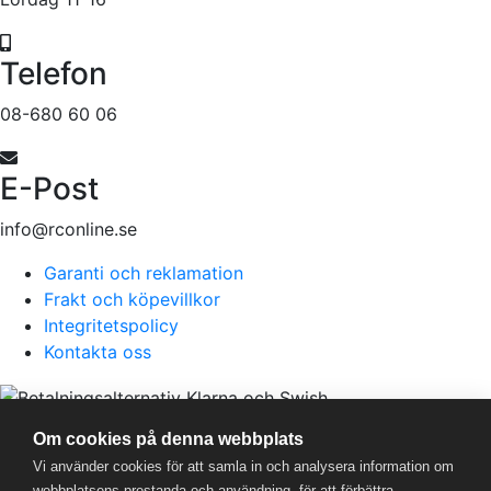
Telefon
08-680 60 06
E-Post
info@rconline.se
Garanti och reklamation
Frakt och köpevillkor
Integritetspolicy
Kontakta oss
RC Online
- © 2026
Om cookies på denna webbplats
559357-5706
Vi använder cookies för att samla in och analysera information om
webbplatsens prestanda och användning, för att förbättra