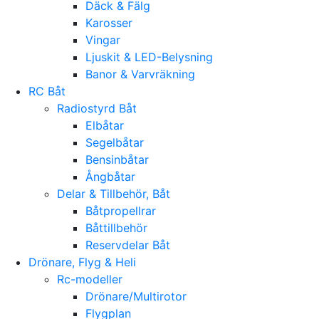
Däck & Fälg
Karosser
Vingar
Ljuskit & LED-Belysning
Banor & Varvräkning
RC Båt
Radiostyrd Båt
Elbåtar
Segelbåtar
Bensinbåtar
Ångbåtar
Delar & Tillbehör, Båt
Båtpropellrar
Båttillbehör
Reservdelar Båt
Drönare, Flyg & Heli
Rc-modeller
Drönare/Multirotor
Flygplan