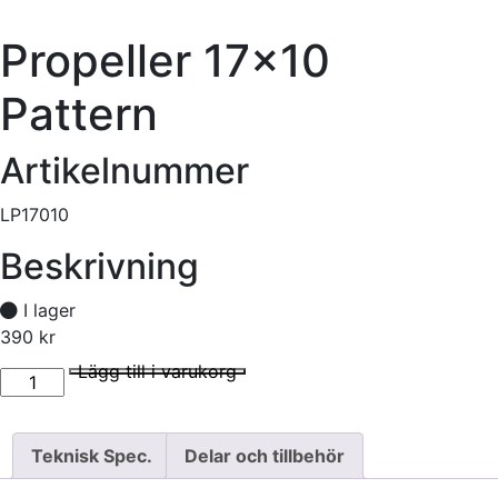
Propeller 17×10
Pattern
Artikelnummer
LP17010
Beskrivning
I lager
390
kr
Propeller 17x10 Pattern mängd
I lager
Lägg till i varukorg
Teknisk Spec.
Delar och tillbehör