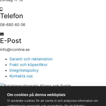
Telefon
08-680 60 06
E-Post
info@rconline.se
Garanti och reklamation
Frakt och köpevillkor
Integritetspolicy
Kontakta oss
RC Online
- © 2026
Om cookies på denna webbplats
559357-5706
Vi använder cookies för att samla in och analysera information om
webbplatsens prestanda och användning, för att förbättra