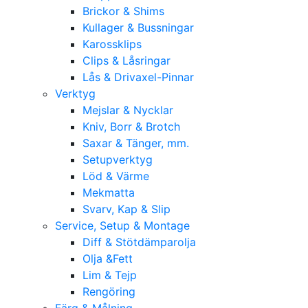
Brickor & Shims
Kullager & Bussningar
Karossklips
Clips & Låsringar
Lås & Drivaxel-Pinnar
Verktyg
Mejslar & Nycklar
Kniv, Borr & Brotch
Saxar & Tänger, mm.
Setupverktyg
Löd & Värme
Mekmatta
Svarv, Kap & Slip
Service, Setup & Montage
Diff & Stötdämparolja
Olja &Fett
Lim & Tejp
Rengöring
Färg & Målning