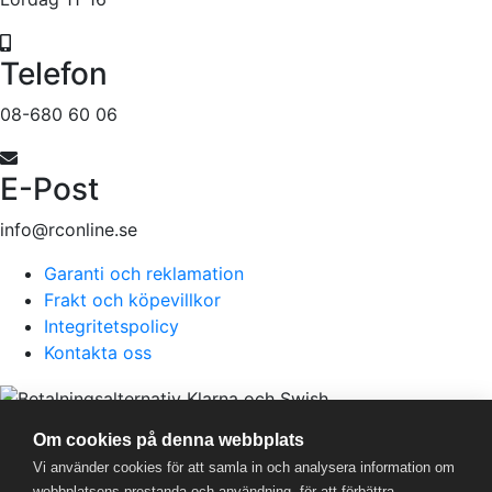
Telefon
08-680 60 06
E-Post
info@rconline.se
Garanti och reklamation
Frakt och köpevillkor
Integritetspolicy
Kontakta oss
RC Online
- © 2026
Om cookies på denna webbplats
559357-5706
Vi använder cookies för att samla in och analysera information om
webbplatsens prestanda och användning, för att förbättra