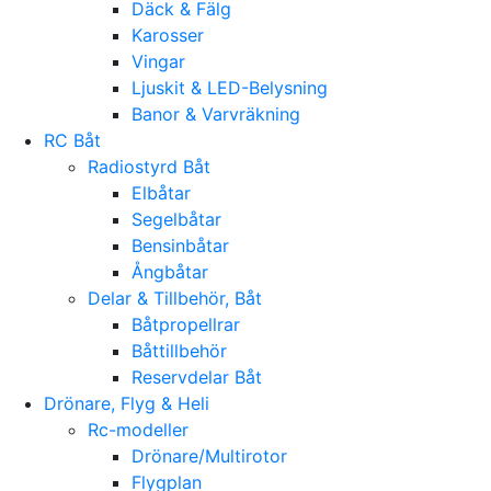
Däck & Fälg
Karosser
Vingar
Ljuskit & LED-Belysning
Banor & Varvräkning
RC Båt
Radiostyrd Båt
Elbåtar
Segelbåtar
Bensinbåtar
Ångbåtar
Delar & Tillbehör, Båt
Båtpropellrar
Båttillbehör
Reservdelar Båt
Drönare, Flyg & Heli
Rc-modeller
Drönare/Multirotor
Flygplan