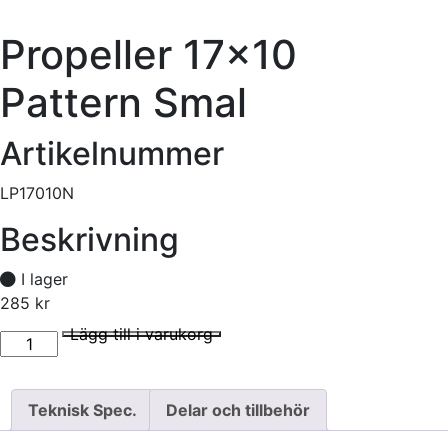
Propeller 17×10
Pattern Smal
Artikelnummer
LP17010N
Beskrivning
I lager
285
kr
Propeller 17x10 Pattern Smal mängd
I lager
Lägg till i varukorg
Teknisk Spec.
Delar och tillbehör