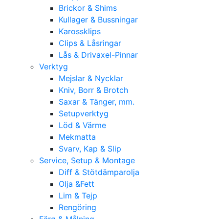
Brickor & Shims
Kullager & Bussningar
Karossklips
Clips & Låsringar
Lås & Drivaxel-Pinnar
Verktyg
Mejslar & Nycklar
Kniv, Borr & Brotch
Saxar & Tänger, mm.
Setupverktyg
Löd & Värme
Mekmatta
Svarv, Kap & Slip
Service, Setup & Montage
Diff & Stötdämparolja
Olja &Fett
Lim & Tejp
Rengöring
Färg & Målning