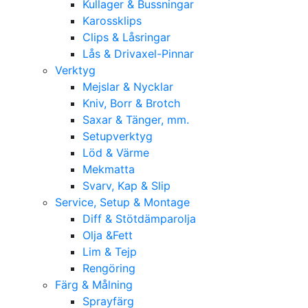
Kullager & Bussningar
Karossklips
Clips & Låsringar
Lås & Drivaxel-Pinnar
Verktyg
Mejslar & Nycklar
Kniv, Borr & Brotch
Saxar & Tänger, mm.
Setupverktyg
Löd & Värme
Mekmatta
Svarv, Kap & Slip
Service, Setup & Montage
Diff & Stötdämparolja
Olja &Fett
Lim & Tejp
Rengöring
Färg & Målning
Sprayfärg