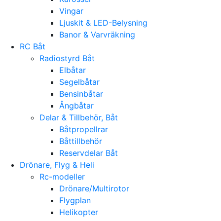
Vingar
Ljuskit & LED-Belysning
Banor & Varvräkning
RC Båt
Radiostyrd Båt
Elbåtar
Segelbåtar
Bensinbåtar
Ångbåtar
Delar & Tillbehör, Båt
Båtpropellrar
Båttillbehör
Reservdelar Båt
Drönare, Flyg & Heli
Rc-modeller
Drönare/Multirotor
Flygplan
Helikopter