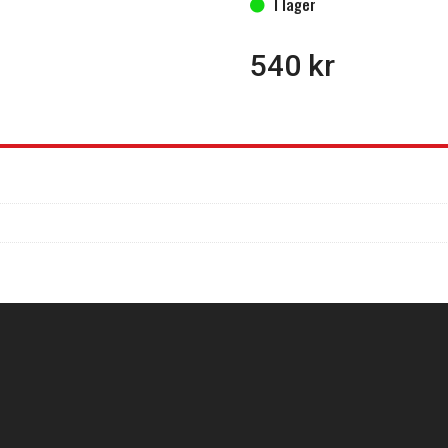
I lager
540
kr