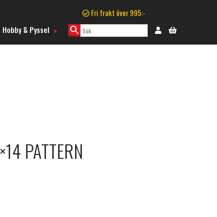
Fri frakt över 995:-
Hobby & Pyssel
×14 PATTERN