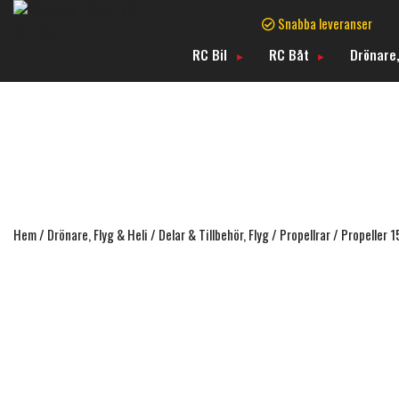
Snabba leveranser
RC Bil
RC Båt
Drönare,
Hem
/
Drönare, Flyg & Heli
/
Delar & Tillbehör, Flyg
/
Propellrar
/ Propeller 