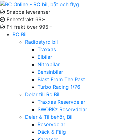
Snabba leveranser
Enhetsfrakt 69:-
Fri frakt över 995:-
RC Bil
Radiostyrd bil
Traxxas
Elbilar
Nitrobilar
Bensinbilar
Blast From The Past
Turbo Racing 1/76
Delar till Rc Bil
Traxxas Reservdelar
SWORKz Reservdelar
Delar & Tillbehör, Bil
Reservdelar
Däck & Fälg
Karosser