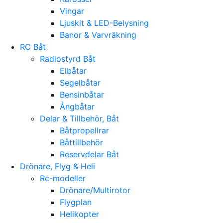
Vingar
Ljuskit & LED-Belysning
Banor & Varvräkning
RC Båt
Radiostyrd Båt
Elbåtar
Segelbåtar
Bensinbåtar
Ångbåtar
Delar & Tillbehör, Båt
Båtpropellrar
Båttillbehör
Reservdelar Båt
Drönare, Flyg & Heli
Rc-modeller
Drönare/Multirotor
Flygplan
Helikopter