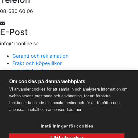
08-680 60 06
E-Post
info@rconline.se
Garanti och reklamation
Frakt och köpevillkor
Integritetspolicy
Kontakta oss
Om cookies på denna webbplats
Vi använder cookies för att samla in och analysera information om
webbplatsens prestanda och användning, för att förbättra
RC Online
- © 2026
funktioner kopplade till sociala medier och för att förbättra och
559357-5706
anpassa innehåll och annonser.
Läs mer
Powered by
Gital
Inställningar för cookies
Tillåt alla cookies