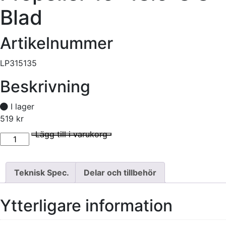
Blad
Artikelnummer
LP315135
Beskrivning
I lager
519
kr
Propeller 15x13.5-3 3-Blad mängd
I lager
Lägg till i varukorg
Teknisk Spec.
Delar och tillbehör
Ytterligare information