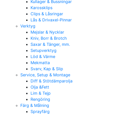
Kullager & Bussningar
Karossklips
Clips & Låsringar
Lås & Drivaxel-Pinnar
Verktyg
Mejslar & Nycklar
Kniv, Borr & Brotch
Saxar & Tänger, mm.
Setupverktyg
Löd & Värme
Mekmatta
Svarv, Kap & Slip
Service, Setup & Montage
Diff & Stötdämparolja
Olja &Fett
Lim & Tejp
Rengöring
Färg & Målning
Sprayfärg