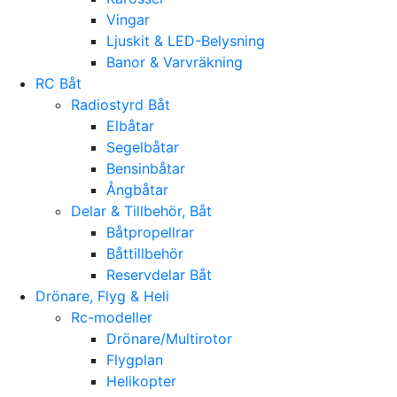
Vingar
Ljuskit & LED-Belysning
Banor & Varvräkning
RC Båt
Radiostyrd Båt
Elbåtar
Segelbåtar
Bensinbåtar
Ångbåtar
Delar & Tillbehör, Båt
Båtpropellrar
Båttillbehör
Reservdelar Båt
Drönare, Flyg & Heli
Rc-modeller
Drönare/Multirotor
Flygplan
Helikopter