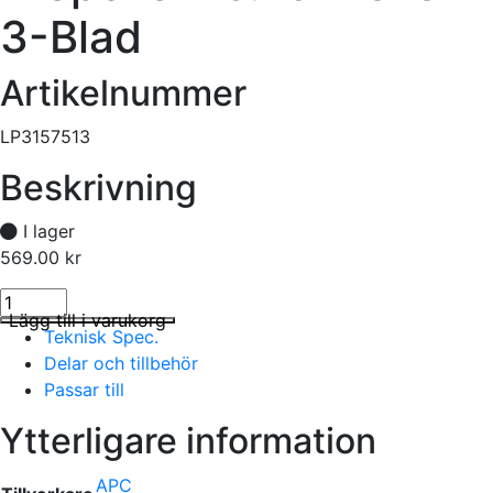
3-Blad
Artikelnummer
LP3157513
Beskrivning
I lager
569.00
kr
Propeller 15.75x13-3 3-Blad mängd
I lager
Lägg till i varukorg
Teknisk Spec.
Delar och tillbehör
Passar till
Ytterligare information
APC