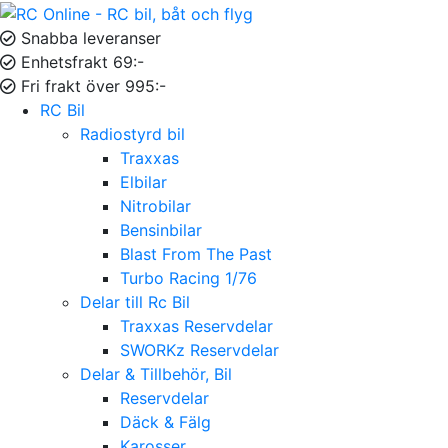
Snabba leveranser
Enhetsfrakt 69:-
Fri frakt över 995:-
RC Bil
Radiostyrd bil
Traxxas
Elbilar
Nitrobilar
Bensinbilar
Blast From The Past
Turbo Racing 1/76
Delar till Rc Bil
Traxxas Reservdelar
SWORKz Reservdelar
Delar & Tillbehör, Bil
Reservdelar
Däck & Fälg
Karosser