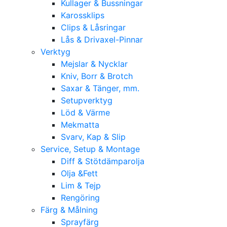
Kullager & Bussningar
Karossklips
Clips & Låsringar
Lås & Drivaxel-Pinnar
Verktyg
Mejslar & Nycklar
Kniv, Borr & Brotch
Saxar & Tänger, mm.
Setupverktyg
Löd & Värme
Mekmatta
Svarv, Kap & Slip
Service, Setup & Montage
Diff & Stötdämparolja
Olja &Fett
Lim & Tejp
Rengöring
Färg & Målning
Sprayfärg