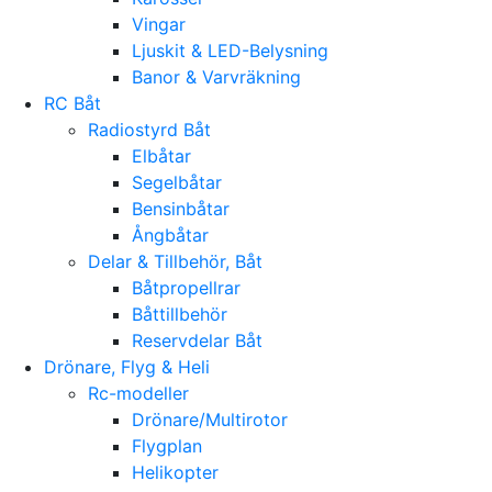
Vingar
Ljuskit & LED-Belysning
Banor & Varvräkning
RC Båt
Radiostyrd Båt
Elbåtar
Segelbåtar
Bensinbåtar
Ångbåtar
Delar & Tillbehör, Båt
Båtpropellrar
Båttillbehör
Reservdelar Båt
Drönare, Flyg & Heli
Rc-modeller
Drönare/Multirotor
Flygplan
Helikopter