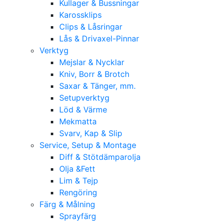
Kullager & Bussningar
Karossklips
Clips & Låsringar
Lås & Drivaxel-Pinnar
Verktyg
Mejslar & Nycklar
Kniv, Borr & Brotch
Saxar & Tänger, mm.
Setupverktyg
Löd & Värme
Mekmatta
Svarv, Kap & Slip
Service, Setup & Montage
Diff & Stötdämparolja
Olja &Fett
Lim & Tejp
Rengöring
Färg & Målning
Sprayfärg