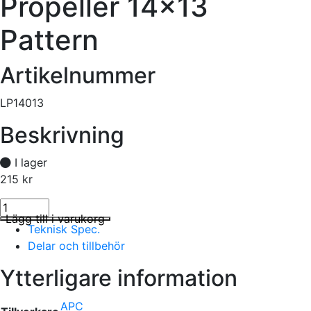
Propeller 14×13
Pattern
Artikelnummer
LP14013
Beskrivning
I lager
215
kr
Propeller 14x13 Pattern mängd
I lager
Lägg till i varukorg
Teknisk Spec.
Delar och tillbehör
Ytterligare information
APC