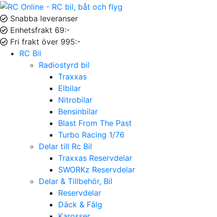
Snabba leveranser
Enhetsfrakt 69:-
Fri frakt över 995:-
RC Bil
Radiostyrd bil
Traxxas
Elbilar
Nitrobilar
Bensinbilar
Blast From The Past
Turbo Racing 1/76
Delar till Rc Bil
Traxxas Reservdelar
SWORKz Reservdelar
Delar & Tillbehör, Bil
Reservdelar
Däck & Fälg
Karosser