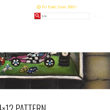
Fri frakt över 995:-
bby & Pyssel
4×12 PATTERN