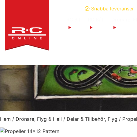
Snabba leveranser
RC Bil
RC Båt
Drönare, Fl
Hem
/
Drönare, Flyg & Heli
/
Delar & Tillbehör, Flyg
/
Propel