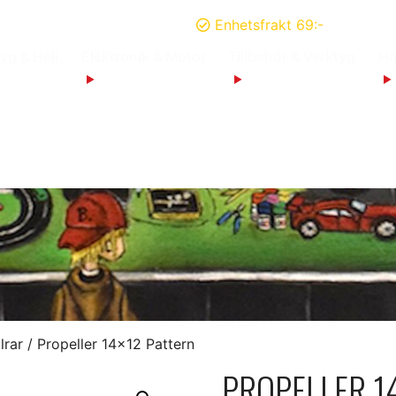
Enhetsfrakt 69:-
yg & Heli
Elektronik & Motor
Tillbehör & Verktyg
Ho
lrar
/ Propeller 14×12 Pattern
PROPELLER 1