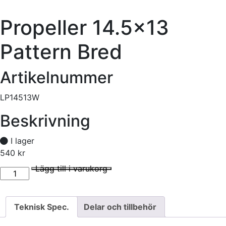
Propeller 14.5×13
Pattern Bred
Artikelnummer
LP14513W
Beskrivning
I lager
540
kr
Propeller 14.5x13 Pattern Bred mängd
I lager
Lägg till i varukorg
Teknisk Spec.
Delar och tillbehör