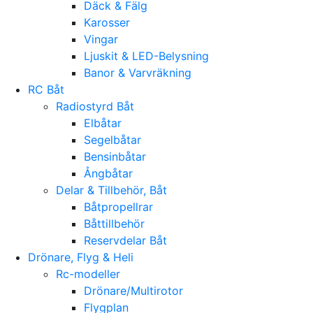
Däck & Fälg
Karosser
Vingar
Ljuskit & LED-Belysning
Banor & Varvräkning
RC Båt
Radiostyrd Båt
Elbåtar
Segelbåtar
Bensinbåtar
Ångbåtar
Delar & Tillbehör, Båt
Båtpropellrar
Båttillbehör
Reservdelar Båt
Drönare, Flyg & Heli
Rc-modeller
Drönare/Multirotor
Flygplan