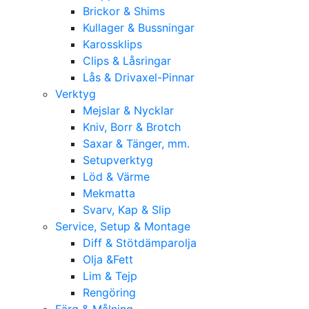
Brickor & Shims
Kullager & Bussningar
Karossklips
Clips & Låsringar
Lås & Drivaxel-Pinnar
Verktyg
Mejslar & Nycklar
Kniv, Borr & Brotch
Saxar & Tänger, mm.
Setupverktyg
Löd & Värme
Mekmatta
Svarv, Kap & Slip
Service, Setup & Montage
Diff & Stötdämparolja
Olja &Fett
Lim & Tejp
Rengöring
Färg & Målning