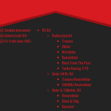
540
kr
Propeller 14.4x10.5 Pattern mängd
I lager
Lägg till i varukorg
Teknisk Spec.
Delar och tillbehör
Snabba leveranser
RC Bil
Enhetsfrakt 69:-
Radiostyrd bil
Fri frakt över 995:-
Traxxas
YTTERLIGARE INFORMATION
Elbilar
Nitrobilar
Tillverkare
Bensinbilar
APC
Blast From The Past
Turbo Racing 1/76
Delar till Rc Bil
Traxxas Reservdelar
BUTIK - BARKARBY HOBBY
SWORKz Reservdelar
Barkarbyvägen 55c
Delar & Tillbehör, Bil
177 44 Järfälla
Reservdelar
Däck & Fälg
Karosser
ÖPPETTIDER - BARKARBY HOBBY