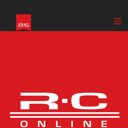
Hem
/
Drönare, Flyg & Heli
/
Delar & Tillbehör,
Flyg
/
Propellrar
/ Propeller 14.4×10.5 Pattern
Fler bilder
Propeller 14.4×10.5
Pattern
ARTIKELNUMMER
LP144105
BESKRIVNING
I lager