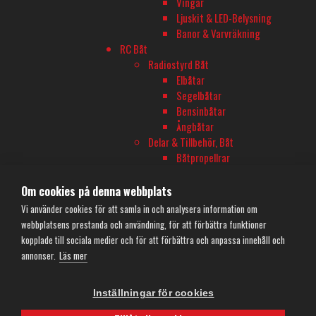
Vingar
Måndag-Fredag 10-18
Ljuskit & LED-Belysning
Banor & Varvräkning
Onsdagar öppet till 20
RC Båt
Lördag 11-16
Radiostyrd Båt
Elbåtar
Segelbåtar
TELEFON
Bensinbåtar
Ångbåtar
08-680 60 06
Delar & Tillbehör, Båt
Båtpropellrar
E-POST
Båttillbehör
Reservdelar Båt
Om cookies på denna webbplats
info@rconline.se
Drönare, Flyg & Heli
Vi använder cookies för att samla in och analysera information om
Garanti och reklamation
Rc-modeller
webbplatsens prestanda och användning, för att förbättra funktioner
Frakt och köpevillkor
Drönare/Multirotor
kopplade till sociala medier och för att förbättra och anpassa innehåll och
Integritetspolicy
Flygplan
annonser.
Läs mer
Kontakta oss
Helikopter
Delar & Tillbehör, Flyg
Inställningar för cookies
Delar Drönare
Delar Flygplan