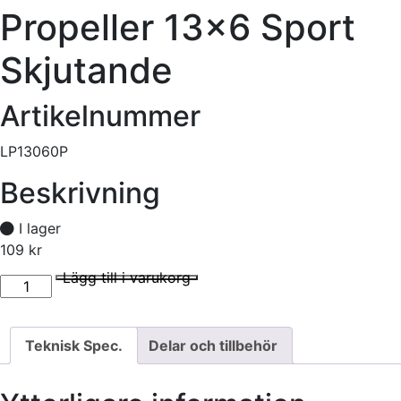
Propeller 13×6 Sport
Skjutande
Artikelnummer
LP13060P
Beskrivning
I lager
109
kr
Propeller 13x6 Sport Skjutande mängd
I lager
Lägg till i varukorg
Teknisk Spec.
Delar och tillbehör