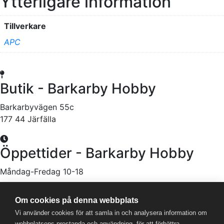
Ytterligare information
Tillverkare
APC
Butik - Barkarby Hobby
Barkarbyvägen 55c
177 44 Järfälla
Öppettider - Barkarby Hobby
Måndag-Fredag 10-18
Onsdagar öppet till 20
Om cookies på denna webbplats
Lördag 11-16
Vi använder cookies för att samla in och analysera information om
webbplatsens prestanda och användning, för att förbättra