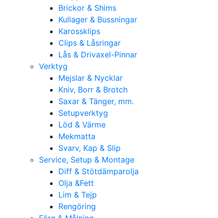
Brickor & Shims
Kullager & Bussningar
Karossklips
Clips & Låsringar
Lås & Drivaxel-Pinnar
Verktyg
Mejslar & Nycklar
Kniv, Borr & Brotch
Saxar & Tänger, mm.
Setupverktyg
Löd & Värme
Mekmatta
Svarv, Kap & Slip
Service, Setup & Montage
Diff & Stötdämparolja
Olja &Fett
Lim & Tejp
Rengöring
Färg & Målning