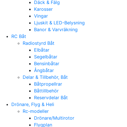
Däck & Fälg
Karosser
Vingar
Ljuskit & LED-Belysning
Banor & Varvräkning
RC Båt
Radiostyrd Båt
Elbåtar
Segelbåtar
Bensinbåtar
Ångbåtar
Delar & Tillbehör, Båt
Båtpropellrar
Båttillbehör
Reservdelar Båt
Drönare, Flyg & Heli
Rc-modeller
Drönare/Multirotor
Flygplan