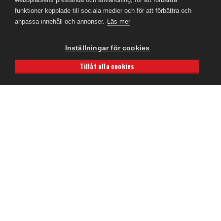
funktioner kopplade till sociala medier och för att förbättra och
Telefon
anpassa innehåll och annonser.
Läs mer
08-680 60 06
Inställningar för cookies
Tillåt alla cookies
E-Post
CookieHub - Development mode
info@rconline.se
Garanti och reklamation
Frakt och köpevillkor
Integritetspolicy
Kontakta oss
RC Online
- © 2026
559357-5706