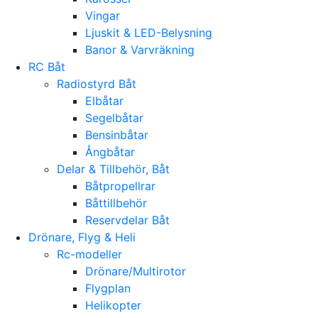
Vingar
Ljuskit & LED-Belysning
Banor & Varvräkning
RC Båt
Radiostyrd Båt
Elbåtar
Segelbåtar
Bensinbåtar
Ångbåtar
Delar & Tillbehör, Båt
Båtpropellrar
Båttillbehör
Reservdelar Båt
Drönare, Flyg & Heli
Rc-modeller
Drönare/Multirotor
Flygplan
Helikopter