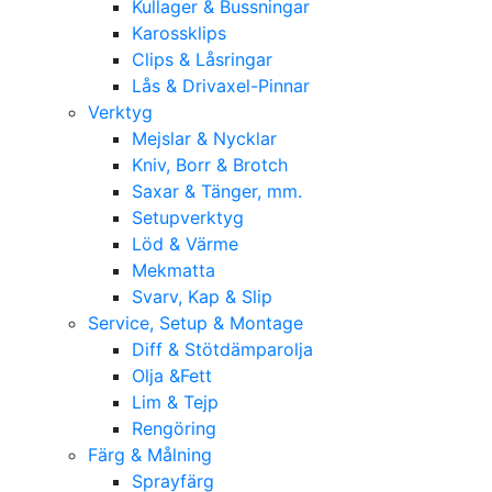
Kullager & Bussningar
Karossklips
Clips & Låsringar
Lås & Drivaxel-Pinnar
Verktyg
Mejslar & Nycklar
Kniv, Borr & Brotch
Saxar & Tänger, mm.
Setupverktyg
Löd & Värme
Mekmatta
Svarv, Kap & Slip
Service, Setup & Montage
Diff & Stötdämparolja
Olja &Fett
Lim & Tejp
Rengöring
Färg & Målning
Sprayfärg