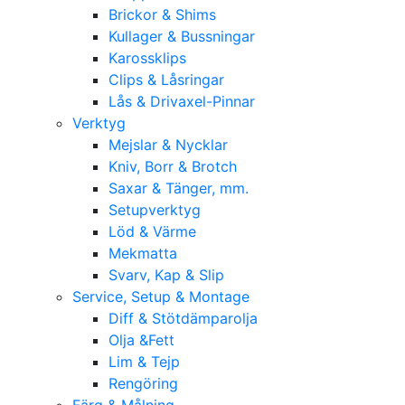
Brickor & Shims
Kullager & Bussningar
Karossklips
Clips & Låsringar
Lås & Drivaxel-Pinnar
Verktyg
Mejslar & Nycklar
Kniv, Borr & Brotch
Saxar & Tänger, mm.
Setupverktyg
Löd & Värme
Mekmatta
Svarv, Kap & Slip
Service, Setup & Montage
Diff & Stötdämparolja
Olja &Fett
Lim & Tejp
Rengöring
Färg & Målning