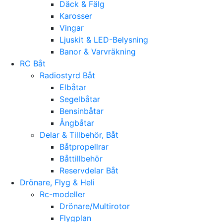
Däck & Fälg
Karosser
Vingar
Ljuskit & LED-Belysning
Banor & Varvräkning
RC Båt
Radiostyrd Båt
Elbåtar
Segelbåtar
Bensinbåtar
Ångbåtar
Delar & Tillbehör, Båt
Båtpropellrar
Båttillbehör
Reservdelar Båt
Drönare, Flyg & Heli
Rc-modeller
Drönare/Multirotor
Flygplan