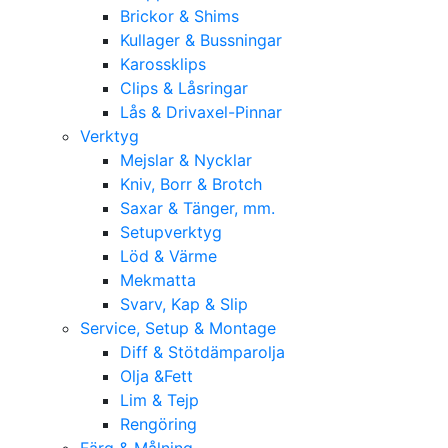
Brickor & Shims
Kullager & Bussningar
Karossklips
Clips & Låsringar
Lås & Drivaxel-Pinnar
Verktyg
Mejslar & Nycklar
Kniv, Borr & Brotch
Saxar & Tänger, mm.
Setupverktyg
Löd & Värme
Mekmatta
Svarv, Kap & Slip
Service, Setup & Montage
Diff & Stötdämparolja
Olja &Fett
Lim & Tejp
Rengöring
Färg & Målning