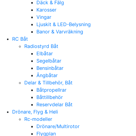
Däck & Fälg
Karosser
Vingar
Ljuskit & LED-Belysning
Banor & Varvräkning
RC Båt
Radiostyrd Båt
Elbåtar
Segelbåtar
Bensinbåtar
Ångbåtar
Delar & Tillbehör, Båt
Båtpropellrar
Båttillbehör
Reservdelar Båt
Drönare, Flyg & Heli
Rc-modeller
Drönare/Multirotor
Flygplan