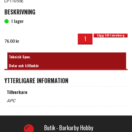
LP11055E
BESKRIVNING
I lager
Propeller 11x5.5 El mängd
I lager
Lägg till i varukorg
76.00
kr
Teknisk Spec.
Delar och tillbehör
YTTERLIGARE INFORMATION
Tillverkare
APC
Butik - Barkarby Hobby