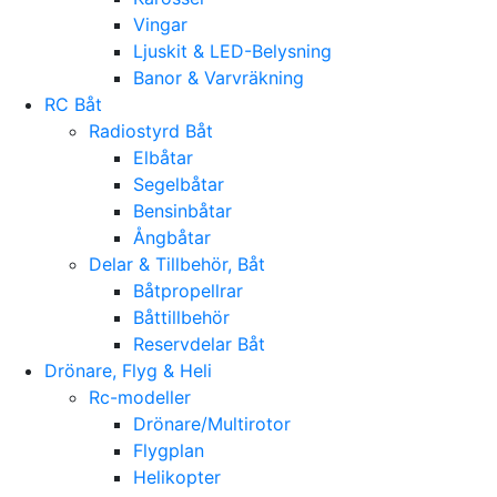
Vingar
Ljuskit & LED-Belysning
Banor & Varvräkning
RC Båt
Radiostyrd Båt
Elbåtar
Segelbåtar
Bensinbåtar
Ångbåtar
Delar & Tillbehör, Båt
Båtpropellrar
Båttillbehör
Reservdelar Båt
Drönare, Flyg & Heli
Rc-modeller
Drönare/Multirotor
Flygplan
Helikopter