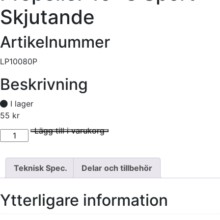
Skjutande
Artikelnummer
LP10080P
Beskrivning
I lager
55
kr
Propeller 10x8 Sport Skjutande mängd
I lager
Lägg till i varukorg
Teknisk Spec.
Delar och tillbehör
Ytterligare information