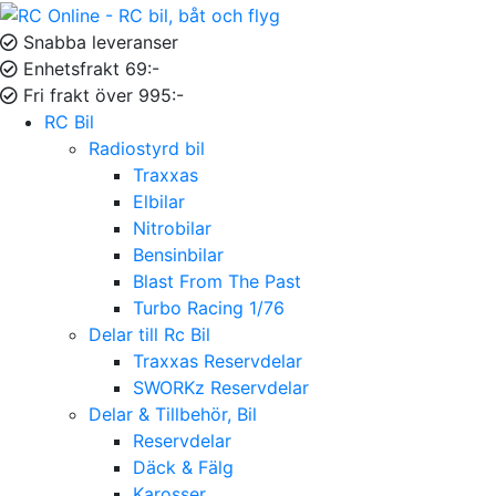
Snabba leveranser
Enhetsfrakt 69:-
Fri frakt över 995:-
RC Bil
Radiostyrd bil
Traxxas
Elbilar
Nitrobilar
Bensinbilar
Blast From The Past
Turbo Racing 1/76
Delar till Rc Bil
Traxxas Reservdelar
SWORKz Reservdelar
Delar & Tillbehör, Bil
Reservdelar
Däck & Fälg
Karosser