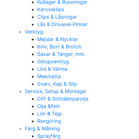
Kullager & Bussningar
Karossklips
Clips & Låsringar
Lås & Drivaxel-Pinnar
Verktyg
Mejslar & Nycklar
Kniv, Borr & Brotch
Saxar & Tänger, mm.
Setupverktyg
Löd & Värme
Mekmatta
Svarv, Kap & Slip
Service, Setup & Montage
Diff & Stötdämparolja
Olja &Fett
Lim & Tejp
Rengöring
Färg & Målning
Sprayfärg