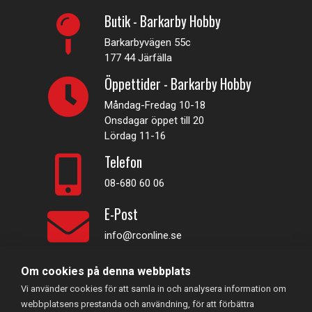
Butik - Barkarby Hobby
Barkarbyvägen 55c
177 44 Järfälla
Öppettider - Barkarby Hobby
Måndag-Fredag 10-18
Onsdagar öppet till 20
Lördag 11-16
Telefon
08-680 60 06
E-Post
info@rconline.se
Om cookies på denna webbplats
Garanti och reklamation
Vi använder cookies för att samla in och analysera information om
Frakt och köpevillkor
webbplatsens prestanda och användning, för att förbättra
Integritetspolicy