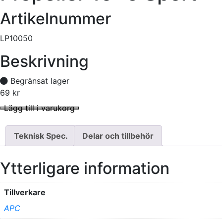
Artikelnummer
LP10050
Beskrivning
Begränsat lager
69
kr
Propeller 10x5 Sport mängd
I lager
Lägg till i varukorg
Teknisk Spec.
Delar och tillbehör
Ytterligare information
Tillverkare
APC