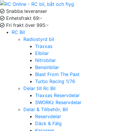
Snabba leveranser
Enhetsfrakt 69:-
Fri frakt över 995:-
RC Bil
Radiostyrd bil
Traxxas
Elbilar
Nitrobilar
Bensinbilar
Blast From The Past
Turbo Racing 1/76
Delar till Rc Bil
Traxxas Reservdelar
SWORKz Reservdelar
Delar & Tillbehör, Bil
Reservdelar
Däck & Fälg
Karosser