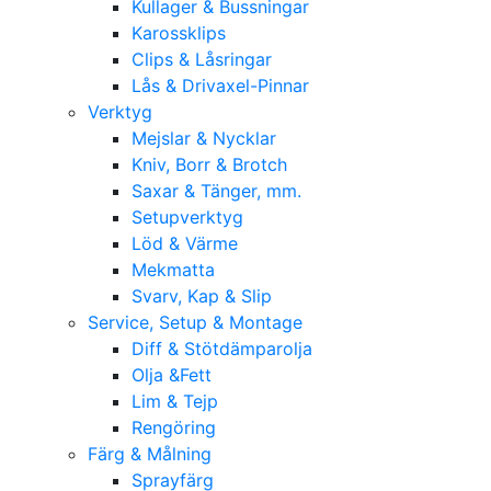
Kullager & Bussningar
Karossklips
Clips & Låsringar
Lås & Drivaxel-Pinnar
Verktyg
Mejslar & Nycklar
Kniv, Borr & Brotch
Saxar & Tänger, mm.
Setupverktyg
Löd & Värme
Mekmatta
Svarv, Kap & Slip
Service, Setup & Montage
Diff & Stötdämparolja
Olja &Fett
Lim & Tejp
Rengöring
Färg & Målning
Sprayfärg