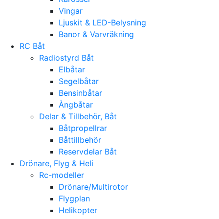
Vingar
Ljuskit & LED-Belysning
Banor & Varvräkning
RC Båt
Radiostyrd Båt
Elbåtar
Segelbåtar
Bensinbåtar
Ångbåtar
Delar & Tillbehör, Båt
Båtpropellrar
Båttillbehör
Reservdelar Båt
Drönare, Flyg & Heli
Rc-modeller
Drönare/Multirotor
Flygplan
Helikopter