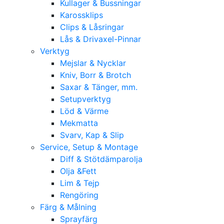
Kullager & Bussningar
Karossklips
Clips & Låsringar
Lås & Drivaxel-Pinnar
Verktyg
Mejslar & Nycklar
Kniv, Borr & Brotch
Saxar & Tänger, mm.
Setupverktyg
Löd & Värme
Mekmatta
Svarv, Kap & Slip
Service, Setup & Montage
Diff & Stötdämparolja
Olja &Fett
Lim & Tejp
Rengöring
Färg & Målning
Sprayfärg