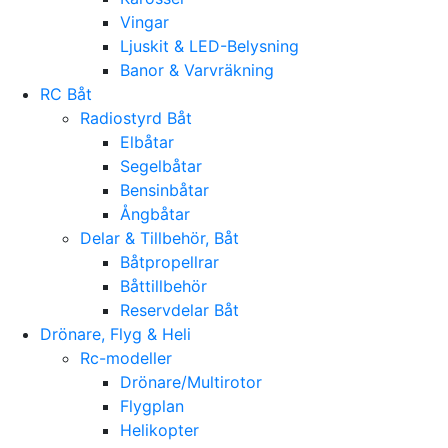
Vingar
Ljuskit & LED-Belysning
Banor & Varvräkning
RC Båt
Radiostyrd Båt
Elbåtar
Segelbåtar
Bensinbåtar
Ångbåtar
Delar & Tillbehör, Båt
Båtpropellrar
Båttillbehör
Reservdelar Båt
Drönare, Flyg & Heli
Rc-modeller
Drönare/Multirotor
Flygplan
Helikopter