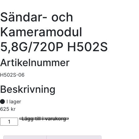
Sändar- och
Kameramodul
5,8G/720P H502S
Artikelnummer
H502S-06
Beskrivning
I lager
625
kr
Sändar- och Kameramodul 5,8G/720P H502S mängd
I lager
Lägg till i varukorg