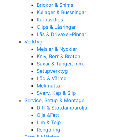
Brickor & Shims
Kullager & Bussningar
Karossklips
Clips & Låsringar
Lås & Drivaxel-Pinnar
Verktyg
Mejslar & Nycklar
Kniv, Borr & Brotch
Saxar & Tänger, mm.
Setupverktyg
Löd & Värme
Mekmatta
Svarv, Kap & Slip
Service, Setup & Montage
Diff & Stötdämparolja
Olja &Fett
Lim & Tejp
Rengöring
Färg & Målning