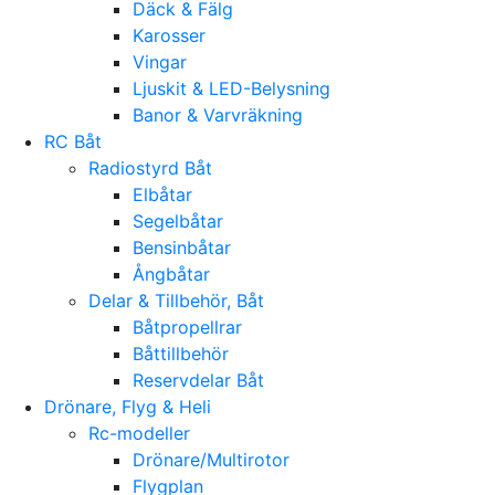
Däck & Fälg
Karosser
Vingar
Ljuskit & LED-Belysning
Banor & Varvräkning
RC Båt
Radiostyrd Båt
Elbåtar
Segelbåtar
Bensinbåtar
Ångbåtar
Delar & Tillbehör, Båt
Båtpropellrar
Båttillbehör
Reservdelar Båt
Drönare, Flyg & Heli
Rc-modeller
Drönare/Multirotor
Flygplan