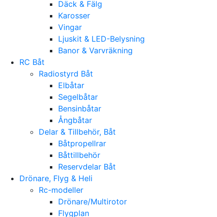
Däck & Fälg
Karosser
Vingar
Ljuskit & LED-Belysning
Banor & Varvräkning
RC Båt
Radiostyrd Båt
Elbåtar
Segelbåtar
Bensinbåtar
Ångbåtar
Delar & Tillbehör, Båt
Båtpropellrar
Båttillbehör
Reservdelar Båt
Drönare, Flyg & Heli
Rc-modeller
Drönare/Multirotor
Flygplan