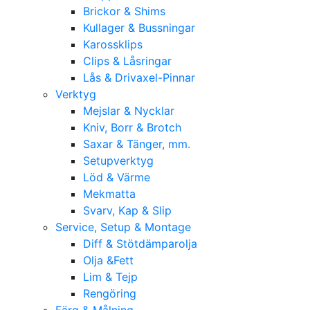
Brickor & Shims
Kullager & Bussningar
Karossklips
Clips & Låsringar
Lås & Drivaxel-Pinnar
Verktyg
Mejslar & Nycklar
Kniv, Borr & Brotch
Saxar & Tänger, mm.
Setupverktyg
Löd & Värme
Mekmatta
Svarv, Kap & Slip
Service, Setup & Montage
Diff & Stötdämparolja
Olja &Fett
Lim & Tejp
Rengöring
Färg & Målning