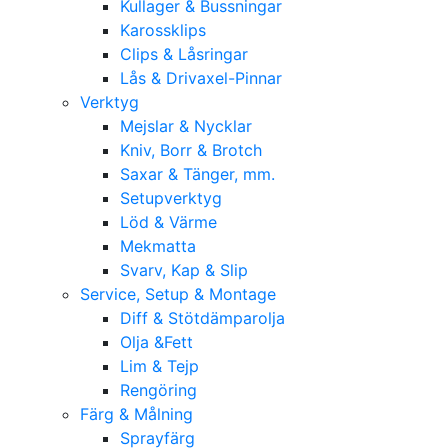
Kullager & Bussningar
Karossklips
Clips & Låsringar
Lås & Drivaxel-Pinnar
Verktyg
Mejslar & Nycklar
Kniv, Borr & Brotch
Saxar & Tänger, mm.
Setupverktyg
Löd & Värme
Mekmatta
Svarv, Kap & Slip
Service, Setup & Montage
Diff & Stötdämparolja
Olja &Fett
Lim & Tejp
Rengöring
Färg & Målning
Sprayfärg