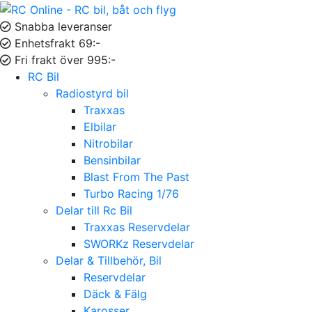
Snabba leveranser
Enhetsfrakt 69:-
Fri frakt över 995:-
RC Bil
Radiostyrd bil
Traxxas
Elbilar
Nitrobilar
Bensinbilar
Blast From The Past
Turbo Racing 1/76
Delar till Rc Bil
Traxxas Reservdelar
SWORKz Reservdelar
Delar & Tillbehör, Bil
Reservdelar
Däck & Fälg
Karosser