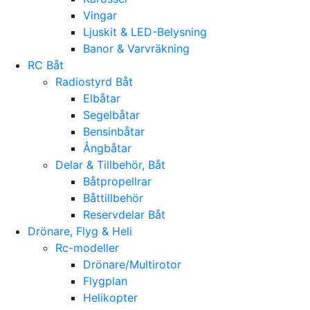
Vingar
Ljuskit & LED-Belysning
Banor & Varvräkning
RC Båt
Radiostyrd Båt
Elbåtar
Segelbåtar
Bensinbåtar
Ångbåtar
Delar & Tillbehör, Båt
Båtpropellrar
Båttillbehör
Reservdelar Båt
Drönare, Flyg & Heli
Rc-modeller
Drönare/Multirotor
Flygplan
Helikopter