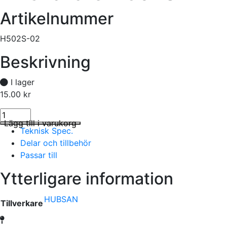
Artikelnummer
H502S-02
Beskrivning
I lager
15.00
kr
Linshållare H502S mängd
I lager
Lägg till i varukorg
Teknisk Spec.
Delar och tillbehör
Passar till
Ytterligare information
HUBSAN
Tillverkare