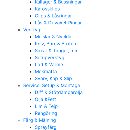
Kullager & Bussningar
Karossklips
Clips & Låsringar
Lås & Drivaxel-Pinnar
Verktyg
Mejslar & Nycklar
Kniv, Borr & Brotch
Saxar & Tänger, mm.
Setupverktyg
Löd & Värme
Mekmatta
Svarv, Kap & Slip
Service, Setup & Montage
Diff & Stötdämparolja
Olja &Fett
Lim & Tejp
Rengöring
Färg & Målning
Sprayfärg