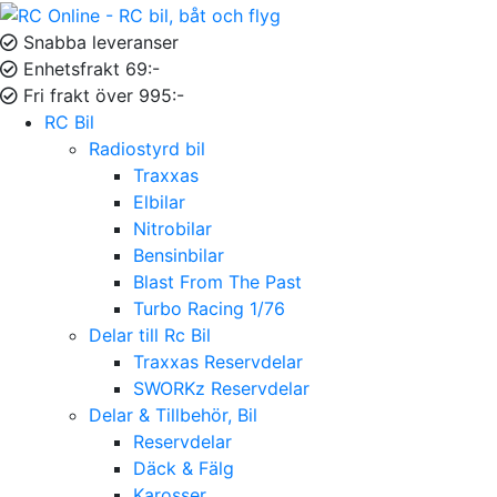
Snabba leveranser
Enhetsfrakt 69:-
Fri frakt över 995:-
RC Bil
Radiostyrd bil
Traxxas
Elbilar
Nitrobilar
Bensinbilar
Blast From The Past
Turbo Racing 1/76
Delar till Rc Bil
Traxxas Reservdelar
SWORKz Reservdelar
Delar & Tillbehör, Bil
Reservdelar
Däck & Fälg
Karosser