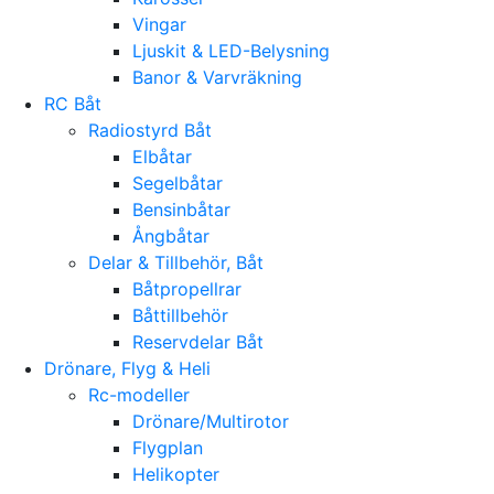
Vingar
Ljuskit & LED-Belysning
Banor & Varvräkning
RC Båt
Radiostyrd Båt
Elbåtar
Segelbåtar
Bensinbåtar
Ångbåtar
Delar & Tillbehör, Båt
Båtpropellrar
Båttillbehör
Reservdelar Båt
Drönare, Flyg & Heli
Rc-modeller
Drönare/Multirotor
Flygplan
Helikopter