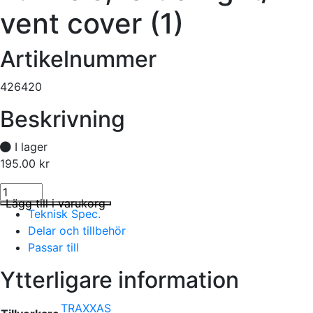
vent cover (1)
Artikelnummer
426420
Beskrivning
I lager
195.00
kr
Tunnels, left & right/ vent cover (1) mängd
I lager
Lägg till i varukorg
Teknisk Spec.
Delar och tillbehör
Passar till
Ytterligare information
TRAXXAS